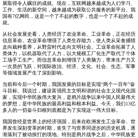
展取得令人瞩目的成就。现在，互联网越来越成为人们学习、
工作、生活的新空间，越来越成为获取公共服务的新平台。我
国有7亿网民，这是一个了不起的数字，也是一个了不起的成
就。
从社会发展史看，人类经历了农业革命、工业革命，正在经历
信息革命。农业革命增强了人类生存能力，使人类从采食捕猎
走向栽种畜养，从野蛮时代走向文明社会。工业革命拓展了人
类体力，以机器取代了人力，以大规模工厂化生产取代了个体
工场手工生产。而信息革命则增强了人类脑力，带来生产力又
一次质的飞跃，对国际政治、经济、文化、社会、生态、军事
等领域发展产生了深刻影响。
当前和今后一个时期，我国发展的目标是实现“两个一百年”奋
斗目标。我说过，建设富强民主文明和谐的社会主义现代化国
家，实现中华民族伟大复兴，是鸦片战争以来中国人民最伟大
的梦想，是中华民族的最高利益和根本利益。今天，我们13亿
多人的一切奋斗归根到底都是为了实现这一伟大目标。
我国曾经是世界上的经济强国，后来在欧洲发生工业革命、世
界发生深刻变革的时期，丧失了与世界同进步的历史机遇，逐
渐落到了被动挨打的境地。特别是鸦片战争之后，中华民族更