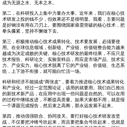
成为无源之水、无本之木。
第二，在科研投入上集中力量办大事。近年来，我们在核心技
术研发上投的钱不少，但效果还不是很明显。我看，主要问题
是好钢没有用在刀刃上。要围绕国家亟需突破的核心技术，把
拳头攥紧，坚持不懈做下去。
第三，积极推动核心技术成果转化。技术要发展，必须要使
用。在全球信息领域，创新链、产业链、价值链整合能力越来
越成为决定成败的关键。核心技术研发的最终结果，不应只是
技术报告、科研论文、实验室样品，而应是市场产品、技术实
力、产业实力。核心技术脱离了它的产业链、价值链、生态系
统，上下游不衔接，就可能白忙活一场。
科研和经济不能搞成“两张皮”，要着力推进核心技术成果转化
和产业化。经过一定范围论证，该用的就要用。我们自己推出
的新技术新产品，在应用中出现一些问题是自然的。可以在用
的过程中继续改进，不断提高质量。如果大家都不用，就是报
一个课题完成报告，然后束之高阁，那永远发展不起来。
第四，推动强强联合、协同攻关。要打好核心技术研发攻坚
战，不仅要把冲锋号吹起来，而且要把集合号吹起来，也就是