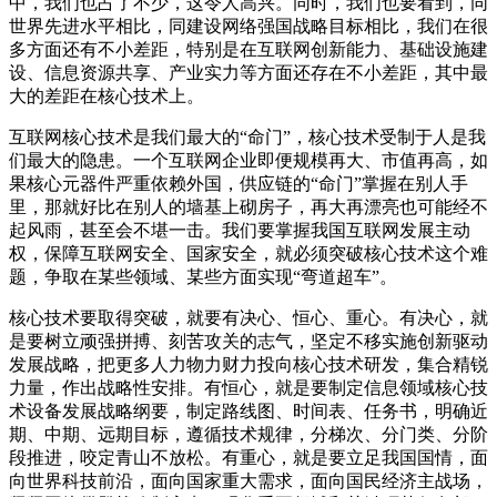
中，我们也占了不少，这令人高兴。同时，我们也要看到，同
世界先进水平相比，同建设网络强国战略目标相比，我们在很
多方面还有不小差距，特别是在互联网创新能力、基础设施建
设、信息资源共享、产业实力等方面还存在不小差距，其中最
大的差距在核心技术上。
互联网核心技术是我们最大的“命门”，核心技术受制于人是我
们最大的隐患。一个互联网企业即便规模再大、市值再高，如
果核心元器件严重依赖外国，供应链的“命门”掌握在别人手
里，那就好比在别人的墙基上砌房子，再大再漂亮也可能经不
起风雨，甚至会不堪一击。我们要掌握我国互联网发展主动
权，保障互联网安全、国家安全，就必须突破核心技术这个难
题，争取在某些领域、某些方面实现“弯道超车”。
核心技术要取得突破，就要有决心、恒心、重心。有决心，就
是要树立顽强拼搏、刻苦攻关的志气，坚定不移实施创新驱动
发展战略，把更多人力物力财力投向核心技术研发，集合精锐
力量，作出战略性安排。有恒心，就是要制定信息领域核心技
术设备发展战略纲要，制定路线图、时间表、任务书，明确近
期、中期、远期目标，遵循技术规律，分梯次、分门类、分阶
段推进，咬定青山不放松。有重心，就是要立足我国国情，面
向世界科技前沿，面向国家重大需求，面向国民经济主战场，