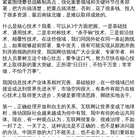
紧紧围绕攀登战略制高点，强化重要领域和关键环节任务部
署，把方向搞清楚，把重点搞清楚。否则，花了很多钱、投入
了很多资源，最后南辕北辙，是难以取得成效的。
什么是核心技术？我看，可以从3个方面把握。一是基础技
术、通用技术。二是非对称技术、“杀手锏”技术。三是前沿技
术、颠覆性技术。在这些领域，我们同国外处在同一条起跑线
上，如果能够超前部署、集中攻关，很有可能实现从跟跑并跑
到并跑领跑的转变。我国网信领域广大企业家、专家学者、科
技人员要树立这个雄心壮志，要争这口气，努力尽快在核心技
术上取得新的重大突破。正所谓“日日行，不怕千万里；常常
做，不怕千万事”。
我国信息技术产业体系相对完善、基础较好，在一些领域已经
接近或达到世界先进水平，市场空间很大，有条件有能力在核
心技术上取得更大进步，关键是要理清思路、脚踏实地去干。
第一，正确处理开放和自主的关系。互联网让世界变成了地球
村，推动国际社会越来越成为你中有我、我中有你的命运共同
体。现在，有一种观点认为，互联网很复杂、很难治理，不如
一封了之、一关了之。这种说法是不正确的，也不是解决问题
的办法。中国开放的大门不能关上，也不会关上。我们要鼓励