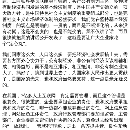
建、工商联界委员联组会时强调，实行公有制为主体、多种所
有制经济共同发展的基本经济制度，是中国共产党确立的一项
大政方针，是中国特色社会主义制度的重要组成部分，也是完
善社会主义市场经济体制的必然要求；我们党在坚持基本经济
制度上的观点是明确的、一贯的，而且是不断深化的，从来没
有动摇，这是不会变的，也是不能变的。我不仅讲了话，而且
很快就把我的讲话公开发表了，这就是要让广大企业家吃
个“定心丸”。
我们国家这么大、人口这么多，要把经济社会发展搞上去，需
要各方面齐心协力干，公有制经济、非公有制经济应该相辅相
成、相得益彰，而不是相互排斥、相互抵消。非公有制企业搞
大了、搞好了、搞到世界上去了，为国家和人民作出更大贡献
了，是国家的光荣。党和政府当然要支持，这一点是毫无疑义
的。
在我国，7亿多人上互联网，肯定需要管理，而且这个管理是
很复杂、很繁重的。企业要承担企业的责任，党和政府要承担
党和政府的责任，哪一边都不能放弃自己的责任。网上信息管
理，网站应负主体责任，政府行政管理部门要加强监管。主管
部门、企业要建立密切协作协调的关系，避免过去经常出现
的“一放就乱、一管就死”现象，走出一条齐抓共管、良性互动