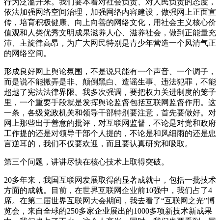
行为泛滥开来。我们要本着对社会负责、对人民负责的态度，
依法加强网络空间治理，加强网络内容建设，做强网上正面宣
传，培育积极健康、向上向善的网络文化，用社会主义核心价
值观和人类优秀文明成果滋养人心、滋养社会，做到正能量充
沛、主旋律高昂，为广大网民特别是青少年营造一个风清气正
的网络空间。
形成良好网上舆论氛围，不是说只能有一个声音、一个调子，
而是说不能搬弄是非、颠倒黑白、造谣生事、违法犯罪，不能
超越了宪法法律界限。我多次强调，要把权力关进制度的笼子
里，一个重要手段就是发挥舆论监督包括互联网监督作用。这
一条，各级党政机关和领导干部特别要注意，首先要做好。对
网上那些出于善意的批评，对互联网监督，不论是对党和政府
工作提的还是对领导干部个人提的，不论是和风细雨的还是忠
言逆耳的，我们不仅要欢迎，而且要认真研究和吸取。
第三个问题，讲讲尽快在核心技术上取得突破。
20多年来，我国互联网发展取得的显著成就中，包括一批技术
方面的成就。目前，在世界互联网企业前10强中，我们占了4
席。在第二届世界互联网大会期间，我去看了“互联网之光”博
览会，来自全球的250多家企业展出的1000多项新技术新成果