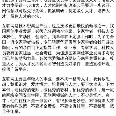
才力度要进一步加大，人才体制机制改革步子要进一步迈开。
网信领域可以先行先试，抓紧调研，制定吸引人才、培养人
才、留住人才的办法。
互联网是技术密集型产业，也是技术更新最快的领域之一。我
国网信事业发展，必须充分调动企业家、专家学者、科技人员
积极性、主动性、创造性。我早年在正定县工作时，为了向全
国一流专家学者借智，专门聘请华罗庚等专家学者给我们县当
顾问，有的亲自到正定指导工作。企业家、专家学者、科技人
员要有国家担当、社会责任，为促进国家网信事业发展多贡献
自己的智慧和力量。各级党委和政府要从心底里尊重知识、尊
重人才，为人才发挥聪明才智创造良好条件，营造宽松环境，
提供广阔平台。
互联网主要是年轻人的事业，要不拘一格降人才。要解放思
想，慧眼识才，爱才惜才。培养网信人才，要下大功夫、下大
本钱，请优秀的老师，编优秀的教材，招优秀的学生，建一流
的网络空间安全学院。互联网领域的人才，不少是怪才、奇
才，他们往往不走一般套路，有很多奇思妙想。对待特殊人才
要有特殊政策，不要求全责备，不要论资排辈，不要都用一把
尺子衡量。