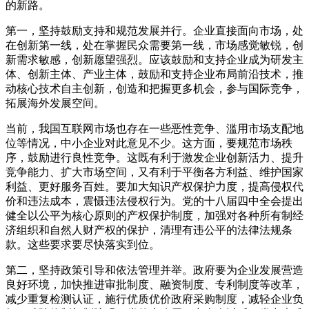
的新路。
第一，坚持鼓励支持和规范发展并行。企业直接面向市场，处
在创新第一线，处在掌握民众需要第一线，市场感觉敏锐，创
新需求敏感，创新愿望强烈。应该鼓励和支持企业成为研发主
体、创新主体、产业主体，鼓励和支持企业布局前沿技术，推
动核心技术自主创新，创造和把握更多机会，参与国际竞争，
拓展海外发展空间。
当前，我国互联网市场也存在一些恶性竞争、滥用市场支配地
位等情况，中小企业对此意见不少。这方面，要规范市场秩
序，鼓励进行良性竞争。这既有利于激发企业创新活力、提升
竞争能力、扩大市场空间，又有利于平衡各方利益、维护国家
利益、更好服务百姓。要加大知识产权保护力度，提高侵权代
价和违法成本，震慑违法侵权行为。党的十八届四中全会提出
健全以公平为核心原则的产权保护制度，加强对各种所有制经
济组织和自然人财产权的保护，清理有违公平的法律法规条
款。这些要求要尽快落实到位。
第二，坚持政策引导和依法管理并举。政府要为企业发展营造
良好环境，加快推进审批制度、融资制度、专利制度等改革，
减少重复检测认证，施行优质优价政府采购制度，减轻企业负