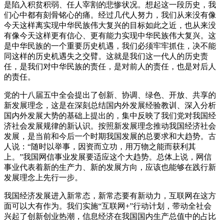
是陷入积贫积弱、任人宰割的悲惨状况。想起这一段历史，我
们心中都有刻骨铭心的痛。经过几代人努力，我们从来没有像
今天这样离实现中华民族伟大复兴的目标如此之近，也从来没
有像今天这样更有信心、更有能力实现中华民族伟大复兴。这
是中华民族的一个重要历史机遇，我们必须牢牢抓住，决不能
同这样的历史机遇失之交臂。这就是我们这一代人的历史责
任，是我们对中华民族的责任，是对前人的责任，也是对后人
的责任。
党的十八届五中全会提出了创新、协调、绿色、开放、共享的
新发展理念，这是在深刻总结国内外发展经验教训、深入分析
国内外发展大势的基础上提出的，集中反映了我们党对我国经
济社会发展规律的新认识。按照新发展理念推动我国经济社会
发展，是当前和今后一个时期我国发展的总要求和大趋势。古
人说：“随时以举事，因资而立功，用万物之能而获利其
上。”我国网信事业发展要适应这个大趋势。总体上说，网信
事业代表着新的生产力、新的发展方向，应该也能够在践行新
发展理念上先行一步。
我国经济发展进入新常态，新常态要有新动力，互联网在这方
面可以大有作为。我们实施“互联网+”行动计划，带动全社会
兴起了创新创业热潮，信息经济在我国国内生产总值中的占比