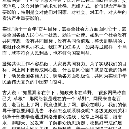
互联网是一个社会信息大平台，亿万网民在上面获得信息、交
流信息，这会对他们的求知途径、思维方式、价值观念产生重
要影响，特别是会对他们对国家、对社会、对工作、对人生的
看法产生重要影响。
实现“两个一百年”奋斗目标，需要全社会方方面面同心干，需
要全国各族人民心往一处想、劲往一处使。如果一个社会没有
共同理想，没有共同目标，没有共同价值观，整天乱哄哄的，
那就什么事也办不成。我国有13亿多人，如果弄成那样一个局
面，就不符合人民利益，也不符合国家利益。
凝聚共识工作不容易做，大家要共同努力。为了实现我们的目
标，网上网下要形成同心圆。什么是同心圆？就是在党的领导
下，动员全国各族人民，调动各方面积极性，共同为实现中华
民族伟大复兴的中国梦而奋斗。
古人说：“知屋漏者在宇下，知政失者在草野。”很多网民称自
己为“草根”，那网络就是现在的一个“草野”。网民来自老百
姓，老百姓上了网，民意也就上了网。群众在哪儿，我们的领
导干部就要到哪儿去，不然怎么联系群众呢？各级党政机关和
领导干部要学会通过网络走群众路线，经常上网看看，潜潜
水、聊聊天、发发声，了解群众所思所愿，收集好想法好建
议，积极回应网民关切、解疑释惑。善于运用网络了解民意、