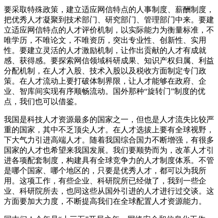
要采取特殊政策，建立适应网信特点的人事制度、薪酬制度，
把优秀人才凝聚到技术部门、研究部门、管理部门中来。要建
立适应网信特点的人才评价机制，以实际能力为衡量标准，不
唯学历，不唯论文，不唯资历，突出专业性、创新性、实用
性。要建立灵活的人才激励机制，让作出贡献的人才有成就
感、获得感。要探索网信领域科研成果、知识产权归属、利益
分配机制，在人才入股、技术入股以及税收方面制定专门政
策。在人才流动上要打破体制界限，让人才能够在政府、企
业、智库间实现有序顺畅流动。国外那种“旋转门”制度的优
点，我们也可以借鉴。
我国是科技人才资源最多的国家之一，但也是人才流失比较严
重的国家，其中不乏顶尖人才。在人才选拔上要有全球视野，
下大气力引进高端人才。随着我国综合国力不断增强，有很多
国家的人才也希望来我国发展。我们要顺势而为，改革人才引
进各项配套制度，构建具有全球竞争力的人才制度体系。不管
是哪个国家、哪个地区的，只要是优秀人才，都可以为我所
用。这项工作，有些企业、科研院所已经做了，我到一些企
业、科研院所去，也同这些从国外引进的人才进行过交谈。这
方面要加大力度，不断提高我们在全球配置人才资源能力。