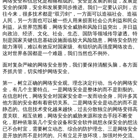
网络安全和信息化是相辅相成的。安全是发展的前提，发展是
安全的保障，安全和发展要同步推进。我们一定要认识到，古
往今来，很多技术都是“双刃剑”，一方面可以造福社会、造福
人民，另一方面也可以被一些人用来损害社会公共利益和民众
利益。从世界范围看，网络安全威胁和风险日益突出，并日益
向政治、经济、文化、社会、生态、国防等领域传导渗透。特
别是国家关键信息基础设施面临较大风险隐患，网络安全防控
能力薄弱，难以有效应对国家级、有组织的高强度网络攻击。
这对世界各国都是一个难题，我们当然也不例外。
面对复杂严峻的网络安全形势，我们要保持清醒头脑，各方面
齐抓共管，切实维护网络安全。
第一，树立正确的网络安全观。理念决定行动。当今的网络安
全，有几个主要特点。一是网络安全是整体的而不是割裂的。
在信息时代，网络安全对国家安全牵一发而动全身，同许多其
他方面的安全都有着密切关系。二是网络安全是动态的而不是
静态的。信息技术变化越来越快，过去分散独立的网络变得高
度关联、相互依赖，网络安全的威胁来源和攻击手段不断变
化，那种依靠装几个安全设备和安全软件就想永保安全的想法
已不合时宜，需要树立动态、综合的防护理念。三是网络安全
是开放的而不是封闭的。只有立足开放环境，加强对外交流、