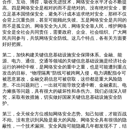
合作、互动、博弈，吸收先进技术，网络安全水平才会不断提
高。四是网络安全是相对的而不是绝对的。没有绝对安全，要
立足基本国情保安全，避免不计成本追求绝对安全，那样不仅
会背上沉重负担，甚至可能顾此失彼。五是网络安全是共同的
而不是孤立的。网络安全为人民，网络安全靠人民，维护网络
安全是全社会共同责任，需要政府、企业、社会组织、广大网
民共同参与，共筑网络安全防线。这几个特点，各有关方面要
好好把握。
第二，加快构建关键信息基础设施安全保障体系。金融、能
源、电力、通信、交通等领域的关键信息基础设施是经济社会
运行的神经中枢，是网络安全的重中之重，也是可能遭到重点
攻击的目标。“物理隔离”防线可被跨网入侵，电力调配指令可
被恶意篡改，金融交易信息可被窃取，这些都是重大风险隐
患。不出问题则已，一出就可能导致交通中断、金融紊乱、电
力瘫痪等问题，具有很大的破坏性和杀伤力。我们必须深入研
究，采取有效措施，切实做好国家关键信息基础设施安全防
护。
第三，全天候全方位感知网络安全态势。知己知彼，才能百战
不殆。没有意识到风险是最大的风险。网络安全具有很强的隐
蔽性，一个技术漏洞、安全风险可能隐藏几年都发现不了，结