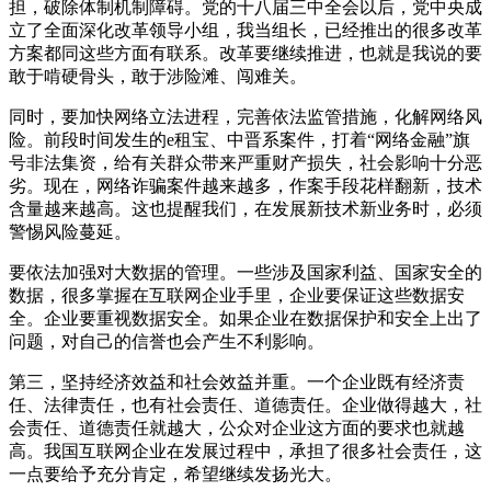
担，破除体制机制障碍。党的十八届三中全会以后，党中央成
立了全面深化改革领导小组，我当组长，已经推出的很多改革
方案都同这些方面有联系。改革要继续推进，也就是我说的要
敢于啃硬骨头，敢于涉险滩、闯难关。
同时，要加快网络立法进程，完善依法监管措施，化解网络风
险。前段时间发生的e租宝、中晋系案件，打着“网络金融”旗
号非法集资，给有关群众带来严重财产损失，社会影响十分恶
劣。现在，网络诈骗案件越来越多，作案手段花样翻新，技术
含量越来越高。这也提醒我们，在发展新技术新业务时，必须
警惕风险蔓延。
要依法加强对大数据的管理。一些涉及国家利益、国家安全的
数据，很多掌握在互联网企业手里，企业要保证这些数据安
全。企业要重视数据安全。如果企业在数据保护和安全上出了
问题，对自己的信誉也会产生不利影响。
第三，坚持经济效益和社会效益并重。一个企业既有经济责
任、法律责任，也有社会责任、道德责任。企业做得越大，社
会责任、道德责任就越大，公众对企业这方面的要求也就越
高。我国互联网企业在发展过程中，承担了很多社会责任，这
一点要给予充分肯定，希望继续发扬光大。