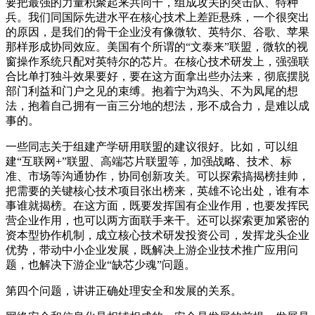
要把最强的力量积聚起来共同干，组成攻关的突击队、特种
兵。我们同国际先进水平在核心技术上差距悬殊，一个很突出
的原因，是我们的骨干企业没有像微软、英特尔、谷歌、苹果
那样形成协同效应。美国有个所谓的“文泰来”联盟，微软的视
窗操作系统只配对英特尔的芯片。在核心技术研发上，强强联
合比单打独斗效果要好，要在这方面拿出些办法来，彻底摆脱
部门利益和门户之见的束缚。抱着宁为鸡头、不为凤尾的想
法，抱着自己拥有一亩三分地的想法，形不成合力，是难以成
事的。
一些同志关于组建产学研用联盟的建议很好。比如，可以组
建“互联网+”联盟、高端芯片联盟等，加强战略、技术、标
准、市场等沟通协作，协同创新攻关。可以探索搞揭榜挂帅，
把需要的关键核心技术项目张出榜来，英雄不论出处，谁有本
事谁就揭榜。在这方面，既要发挥国有企业作用，也要发挥民
营企业作用，也可以两方面联手来干。还可以探索更加紧密的
资本型协作机制，成立核心技术研发投资公司，发挥龙头企业
优势，带动中小企业发展，既解决上游企业技术推广应用问
题，也解决下游企业“缺芯少魂”问题。
第四个问题，讲讲正确处理安全和发展的关系。