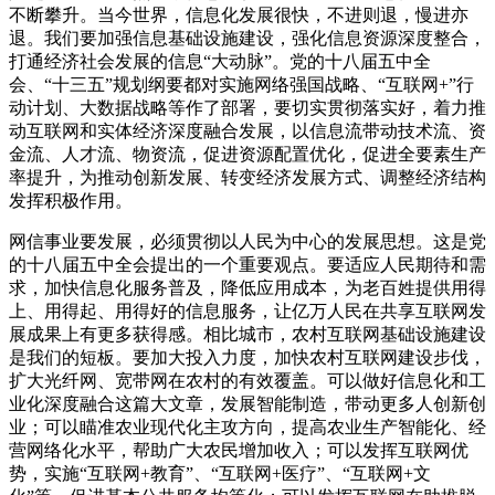
不断攀升。当今世界，信息化发展很快，不进则退，慢进亦
退。我们要加强信息基础设施建设，强化信息资源深度整合，
打通经济社会发展的信息“大动脉”。党的十八届五中全
会、“十三五”规划纲要都对实施网络强国战略、“互联网+”行
动计划、大数据战略等作了部署，要切实贯彻落实好，着力推
动互联网和实体经济深度融合发展，以信息流带动技术流、资
金流、人才流、物资流，促进资源配置优化，促进全要素生产
率提升，为推动创新发展、转变经济发展方式、调整经济结构
发挥积极作用。
网信事业要发展，必须贯彻以人民为中心的发展思想。这是党
的十八届五中全会提出的一个重要观点。要适应人民期待和需
求，加快信息化服务普及，降低应用成本，为老百姓提供用得
上、用得起、用得好的信息服务，让亿万人民在共享互联网发
展成果上有更多获得感。相比城市，农村互联网基础设施建设
是我们的短板。要加大投入力度，加快农村互联网建设步伐，
扩大光纤网、宽带网在农村的有效覆盖。可以做好信息化和工
业化深度融合这篇大文章，发展智能制造，带动更多人创新创
业；可以瞄准农业现代化主攻方向，提高农业生产智能化、经
营网络化水平，帮助广大农民增加收入；可以发挥互联网优
势，实施“互联网+教育”、“互联网+医疗”、“互联网+文