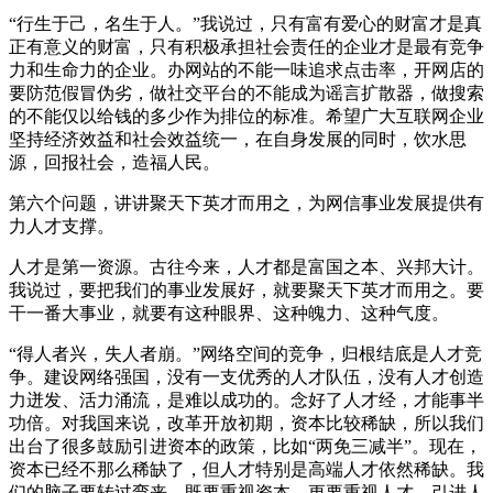
“行生于己，名生于人。”我说过，只有富有爱心的财富才是真
正有意义的财富，只有积极承担社会责任的企业才是最有竞争
力和生命力的企业。办网站的不能一味追求点击率，开网店的
要防范假冒伪劣，做社交平台的不能成为谣言扩散器，做搜索
的不能仅以给钱的多少作为排位的标准。希望广大互联网企业
坚持经济效益和社会效益统一，在自身发展的同时，饮水思
源，回报社会，造福人民。
第六个问题，讲讲聚天下英才而用之，为网信事业发展提供有
力人才支撑。
人才是第一资源。古往今来，人才都是富国之本、兴邦大计。
我说过，要把我们的事业发展好，就要聚天下英才而用之。要
干一番大事业，就要有这种眼界、这种魄力、这种气度。
“得人者兴，失人者崩。”网络空间的竞争，归根结底是人才竞
争。建设网络强国，没有一支优秀的人才队伍，没有人才创造
力迸发、活力涌流，是难以成功的。念好了人才经，才能事半
功倍。对我国来说，改革开放初期，资本比较稀缺，所以我们
出台了很多鼓励引进资本的政策，比如“两免三减半”。现在，
资本已经不那么稀缺了，但人才特别是高端人才依然稀缺。我
们的脑子要转过弯来，既要重视资本，更要重视人才，引进人