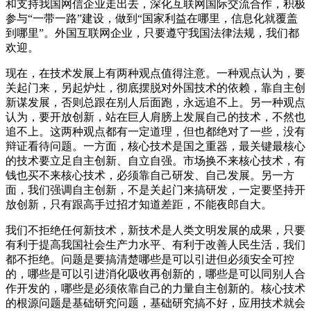
和支持我国网信企业走出去，深化互联网国际交流合作，积极
参与“一带一路”建设，做到“国家利益在哪里，信息化就覆盖
到哪里”。外国互联网企业，只要遵守我国法律法规，我们都
欢迎。
现在，在技术发展上有两种观点值得注意。一种观点认为，要
关起门来，另起炉灶，彻底摆脱对外国技术的依赖，靠自主创
新谋发展，否则总跟在别人后面跑，永远追不上。另一种观点
认为，要开放创新，站在巨人肩膀上发展自己的技术，不然也
追不上。这两种观点都有一定道理，但也都绝对了一些，没有
辩证看待问题。一方面，核心技术是国之重器，最关键最核心
的技术要立足自主创新、自立自强。市场换不来核心技术，有
钱也买不来核心技术，必须靠自己研发、自己发展。另一方
面，我们强调自主创新，不是关起门来搞研发，一定要坚持开
放创新，只有跟高手过招才知道差距，不能夜郎自大。
我们不拒绝任何新技术，新技术是人类文明发展的成果，只要
有利于提高我国社会生产力水平、有利于改善人民生活，我们
都不拒绝。问题是要搞清楚哪些是可以引进但必须安全可控
的，哪些是可以引进消化吸收再创新的，哪些是可以同别人合
作开发的，哪些是必须依靠自己的力量自主创新的。核心技术
的根源问题是基础研究问题，基础研究搞不好，应用技术就会