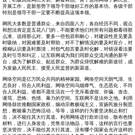
开展工作，是新形势下领导干部做好工作的基本功。各级干部
特别是领导干部一定要不断提高这项本领。
网民大多数是普通群众，来自四面八方，各自经历不同，观点
和想法肯定是五花八门的，不能要求他们对所有问题都看得那
么准、说得那么对。要多一些包容和耐心，对建设性意见要及
时吸纳，对困难要及时帮助，对不了解情况的要及时宣介，对
模糊认识要及时廓清，对怨气怨言要及时化解，对错误看法要
及时引导和纠正，让互联网成为我们同群众交流沟通的新平
台，成为了解群众、贴近群众、为群众排忧解难的新途径，成
为发扬人民民主、接受人民监督的新渠道。
网络空间是亿万民众共同的精神家园。网络空间天朗气清、生
态良好，符合人民利益。网络空间乌烟瘴气、生态恶化，不符
合人民利益。谁都不愿生活在一个充斥着虚假、诈骗、攻击、
谩骂、恐怖、色情、暴力的空间。互联网不是法外之地。利用
网络鼓吹推翻国家政权，煽动宗教极端主义，宣扬民族分裂思
想，教唆暴力恐怖活动，等等，这样的行为要坚决制止和打
击，决不能任其大行其道。利用网络进行欺诈活动，散布色情
材料，进行人身攻击，兜售非法物品，等等，这样的言行也要
坚决管控，决不能任其大行其道。没有哪个国家会允许这样的