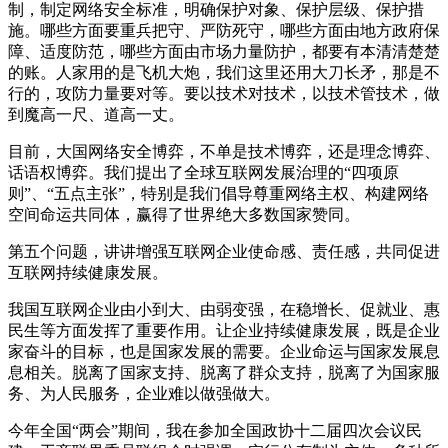
制，制定网络安全标准，明确保护对象、保护层级、保护措
施。哪些方面要重兵把守、严防死守，哪些方面由地方政府保
障、适度防范，哪些方面由市场力量防护，都要有本清清楚楚
的账。人家用的是飞机大炮，我们这里还用大刀长矛，那是不
行的，攻防力量要对等。要以技术对技术，以技术管技术，做
到魔高一尺、道高一丈。
目前，大国网络安全博弈，不单是技术博弈，还是理念博弈、
话语权博弈。我们提出了全球互联网发展治理的“四项原
则”、“五点主张”，特别是我们倡导尊重网络主权、构建网络
空间命运共同体，赢得了世界绝大多数国家赞同。
第五个问题，讲讲增强互联网企业使命感、责任感，共同促进
互联网持续健康发展。
我国互联网企业由小到大、由弱变强，在稳增长、促就业、惠
民生等方面发挥了重要作用。让企业持续健康发展，既是企业
家奋斗的目标，也是国家发展的需要。企业命运与国家发展息
息相关。脱离了国家支持、脱离了群众支持，脱离了为国家服
务、为人民服务，企业难以做强做大。
今年全国“两会”期间，我在参加全国政协十二届四次会议民