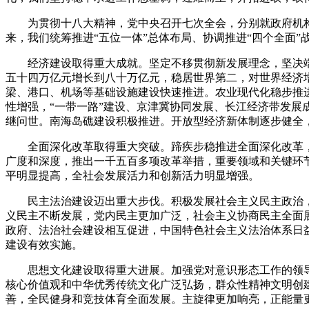
为贯彻十八大精神，党中央召开七次全会，分别就政府机构改
来，我们统筹推进“五位一体”总体布局、协调推进“四个全面”
经济建设取得重大成就。坚定不移贯彻新发展理念，坚决端
五十四万亿元增长到八十万亿元，稳居世界第二，对世界经济
梁、港口、机场等基础设施建设快速推进。农业现代化稳步推
性增强，“一带一路”建设、京津冀协同发展、长江经济带发
继问世。南海岛礁建设积极推进。开放型经济新体制逐步健全
全面深化改革取得重大突破。蹄疾步稳推进全面深化改革，
广度和深度，推出一千五百多项改革举措，重要领域和关键环
平明显提高，全社会发展活力和创新活力明显增强。
民主法治建设迈出重大步伐。积极发展社会主义民主政治，
义民主不断发展，党内民主更加广泛，社会主义协商民主全面
政府、法治社会建设相互促进，中国特色社会主义法治体系日
建设有效实施。
思想文化建设取得重大进展。加强党对意识形态工作的领导
核心价值观和中华优秀传统文化广泛弘扬，群众性精神文明创
善，全民健身和竞技体育全面发展。主旋律更加响亮，正能量