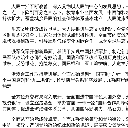
人民生活不断改善。深入贯彻以人民为中心的发展思想，一
之十点二下降到百分之四以下。教育事业全面发展，中西部和
持续扩大。覆盖城乡居民的社会保障体系基本建立，人民健康
生态文明建设成效显著。大力度推进生态文明建设，全党全
区制度逐步健全，国家公园体制试点积极推进。全面节约资源
境状况得到改善。引导应对气候变化国际合作，成为全球生态
强军兴军开创新局面。着眼于实现中国梦强军梦，制定新形
民军队政治生态得到有效治理。国防和军队改革取得历史性突
维权、反恐维稳、抢险救灾、国际维和、亚丁湾护航、人道主
港澳台工作取得新进展。全面准确贯彻“一国两制”方针，牢
个中国原则和“九二共识”，推动两岸关系和平发展，加强两岸
稳定。
全方位外交布局深入展开。全面推进中国特色大国外交，形成
投资银行，设立丝路基金，举办首届“一带一路”国际合作高
共同体，促进全球治理体系变革。我国国际影响力、感召力、
全面从严治党成效卓著。全面加强党的领导和党的建设，坚
中统一领导，严明党的政治纪律和政治规矩，层层落实管党治党