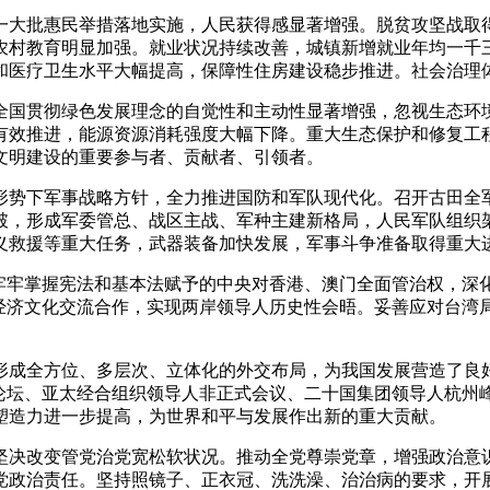
大批惠民举措落地实施，人民获得感显著增强。脱贫攻坚战取得
农村教育明显加强。就业状况持续改善，城镇新增就业年均一千
和医疗卫生水平大幅提高，保障性住房建设稳步推进。社会治理
国贯彻绿色发展理念的自觉性和主动性显著增强，忽视生态环境
有效推进，能源资源消耗强度大幅下降。重大生态保护和修复工
文明建设的重要参与者、贡献者、引领者。
势下军事战略方针，全力推进国防和军队现代化。召开古田全军
破，形成军委管总、战区主战、军种主建新格局，人民军队组织
义救援等重大任务，武器装备加快发展，军事斗争准备取得重大
牢掌握宪法和基本法赋予的中央对香港、澳门全面管治权，深
经济文化交流合作，实现两岸领导人历史性会晤。妥善应对台湾局
全方位、多层次、立体化的外交布局，为我国发展营造了良好
峰论坛、亚太经合组织领导人非正式会议、二十国集团领导人杭州
塑造力进一步提高，为世界和平与发展作出新的重大贡献。
决改变管党治党宽松软状况。推动全党尊崇党章，增强政治意识
政治责任。坚持照镜子、正衣冠、洗洗澡、治治病的要求，开展