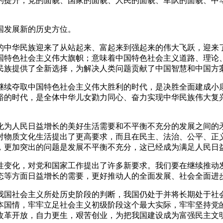
的提升，党的面貌、国家的面貌、人民的面貌、军队的面貌、中
发展新的历史方位。
中华民族迎来了从站起来、富起来到强起来的伟大飞跃，迎来了
国特色社会主义伟大旗帜；意味着中国特色社会主义道路、理论
民族提供了全新选择，为解决人类问题贡献了中国智慧和中国方
续夺取中国特色社会主义伟大胜利的时代，是决胜全面建成小康
裕的时代，是全体中华儿女勠力同心、奋力实现中华民族伟大复
为人民日益增长的美好生活需要和不平衡不充分的发展之间的矛
对物质文化生活提出了更高要求，而且在民主、法治、公平、正
，更加突出的问题是发展不平衡不充分，这已经成为满足人民日
变化，对党和国家工作提出了许多新要求。我们要在继续推动发
态等方面日益增长的需要，更好推动人的全面发展、社会全面进
国社会主义所处历史阶段的判断，我国仍处于并将长期处于社会
本国情，牢牢立足社会主义初级阶段这个最大实际，牢牢坚持党
改革开放，自力更生，艰苦创业，为把我国建设成为富强民主文