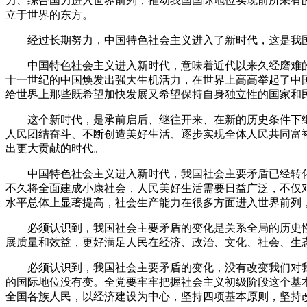
力、综合国力进入世界前列，推动我国国际地位实现前所未有
立于世界的东方。
经过长期努力，中国特色社会主义进入了新时代，这是我国
中国特色社会主义进入新时代，意味着近代以来久经磨难的
十一世纪的中国焕发出强大生机活力，在世界上高高举起了中
给世界上那些既希望加快发展又希望保持自身独立性的国家和
这个新时代，是承前启后、继往开来、在新的历史条件下继
人民团结奋斗、不断创造美好生活、逐步实现全体人民共同富
出更大贡献的时代。
中国特色社会主义进入新时代，我国社会主要矛盾已经转化
不久将全面建成小康社会，人民美好生活需要日益广泛，不仅
水平总体上显著提高，社会生产能力在很多方面进入世界前列
必须认识到，我国社会主要矛盾的变化是关系全局的历史性
展质量和效益，更好满足人民在经济、政治、文化、社会、生
必须认识到，我国社会主要矛盾的变化，没有改变我们对我
的国际地位没有变。全党要牢牢把握社会主义初级阶段这个基
全国各族人民，以经济建设为中心，坚持四项基本原则，坚持