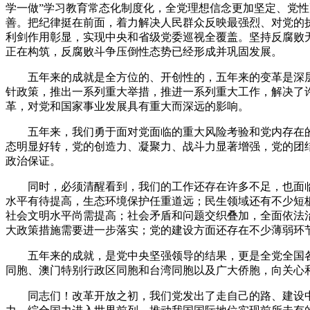
学一做”学习教育常态化制度化，全党理想信念更加坚定、党
善。把纪律挺在前面，着力解决人民群众反映最强烈、对党的
利剑作用彰显，实现中央和省级党委巡视全覆盖。坚持反腐败无
正在构筑，反腐败斗争压倒性态势已经形成并巩固发展。
五年来的成就是全方位的、开创性的，五年来的变革是深层
针政策，推出一系列重大举措，推进一系列重大工作，解决了
革，对党和国家事业发展具有重大而深远的影响。
五年来，我们勇于面对党面临的重大风险考验和党内存在的
态明显好转，党的创造力、凝聚力、战斗力显著增强，党的团
政治保证。
同时，必须清醒看到，我们的工作还存在许多不足，也面临
水平有待提高，生态环境保护任重道远；民生领域还有不少短
社会文明水平尚需提高；社会矛盾和问题交织叠加，全面依法
大政策措施需要进一步落实；党的建设方面还存在不少薄弱环
五年来的成就，是党中央坚强领导的结果，更是全党全国各
同胞、澳门特别行政区同胞和台湾同胞以及广大侨胞，向关心
同志们！改革开放之初，我们党发出了走自己的路、建设中