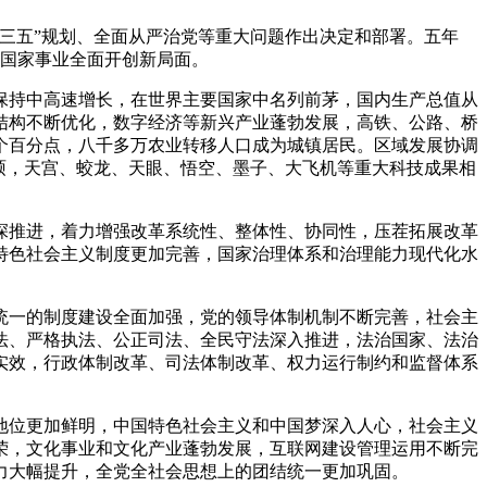
三五”规划、全面从严治党等重大问题作出决定和部署。五年
和国家事业全面开创新局面。
持中高速增长，在世界主要国家中名列前茅，国内生产总值从
结构不断优化，数字经济等新兴产业蓬勃发展，高铁、公路、桥
个百分点，八千多万农业转移人口成为城镇居民。区域发展协调
硕，天宫、蛟龙、天眼、悟空、墨子、大飞机等重大科技成果相
推进，着力增强改革系统性、整体性、协同性，压茬拓展改革
特色社会主义制度更加完善，国家治理体系和治理能力现代化水
一的制度建设全面加强，党的领导体制机制不断完善，社会主
法、严格执法、公正司法、全民守法深入推进，法治国家、法治
实效，行政体制改革、司法体制改革、权力运行制约和监督体系
位更加鲜明，中国特色社会主义和中国梦深入人心，社会主义
荣，文化事业和文化产业蓬勃发展，互联网建设管理运用不断完
力大幅提升，全党全社会思想上的团结统一更加巩固。