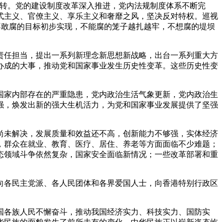
好转。党的建设制度改革深入推进，党内法规制度体系不断完
式主义、官僚主义、享乐主义和奢靡之风，坚决反对特权。巡视
，不敢腐的目标初步实现，不能腐的笼子越扎越牢，不想腐的堤坝
任担当，提出一系列新理念新思想新战略，出台一系列重大方
办成的大事，推动党和国家事业发生历史性变革。这些历史性变
家内部存在的严重隐患，党内政治生活气象更新，党内政治生
强，焕发出新的强大生机活力，为党和国家事业发展提供了坚强
未解决，发展质量和效益还不高，创新能力不够强，实体经济
，群众在就业、教育、医疗、居住、养老等方面面临不少难题；
态领域斗争依然复杂，国家安全面临新情况；一些改革部署和重
各民主党派、各人民团体和各界爱国人士，向香港特别行政区
各族人民不懈奋斗，推动我国经济实力、科技实力、国防实