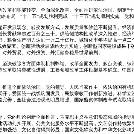
革和职能转变、全面深化改革、全面推进依法治国、制定“十
战略布局，“十二五”规划胜利完成，“十三五”规划顺利实施，党
正发展观念、转变发展方式，发展质量和效益不断提升。经济保
增长贡献率超过百分之三十。供给侧结构性改革深入推进，经济
进，粮食生产能力达到一万二千亿斤。城镇化率年均提高一点二
展成效显著。创新驱动发展战略大力实施，创新型国家建设成果丰
，对外贸易、对外投资、外汇储备稳居世界前列。
坚决破除各方面体制机制弊端。改革全面发力、多点突破、纵深
节改革取得突破性进展，主要领域改革主体框架基本确立。中国
推进全面依法治国，党的领导、人民当家作主、依法治国有机统
展开，爱国统一战线巩固发展，民族宗教工作创新推进。科学立
益完善，全社会法治观念明显增强。国家监察体制改革试点取得
，党的理论创新全面推进，马克思主义在意识形态领域的指导地
建活动扎实开展。公共文化服务水平不断提高，文艺创作持续繁
更加强劲，文化自信得到彰显，国家文化软实力和中华文化影响