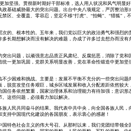
性更加坚强。贯彻新时期好干部标准，选人用人状况和风气明显
执政基础威胁最大的突出问题。出台中央八项规定，严厉整治形
禁区、全覆盖、零容忍，坚定不移“打虎”、“拍蝇”、“猎狐”
次的、根本性的。五年来，我们党以巨大的政治勇气和强烈的责
许多长期想解决而没有解决的难题，办成了许多过去想办而没有
突出问题，以顽强意志品质正风肃纪、反腐惩恶，消除了党和国
结统一更加巩固，党群关系明显改善，党在革命性锻造中更加坚
不少困难和挑战。主要是：发展不平衡不充分的一些突出问题尚
板，脱贫攻坚任务艰巨，城乡区域发展和收入分配差距依然较大
治国任务依然繁重，国家治理体系和治理能力有待加强；意识形
节。这些问题，必须着力加以解决。
族人民共同奋斗的结果。我代表中共中央，向全国各族人民，向
和支持中国现代化建设的各国朋友，表示衷心的感谢！
国特色社会主义的伟大号召。从那时以来，我们党团结带领全国