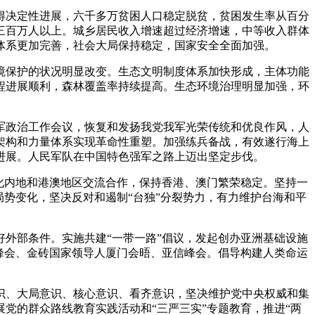
决定性进展，六千多万贫困人口稳定脱贫，贫困发生率从百分
三百万人以上。城乡居民收入增速超过经济增速，中等收入群体
体系更加完善，社会大局保持稳定，国家安全全面加强。
保护的状况明显改变。生态文明制度体系加快形成，主体功能
程进展顺利，森林覆盖率持续提高。生态环境治理明显加强，环
政治工作会议，恢复和发扬我党我军光荣传统和优良作风，人
架构和力量体系实现革命性重塑。加强练兵备战，有效遂行海上
进展。人民军队在中国特色强军之路上迈出坚定步伐。
化内地和港澳地区交流合作，保持香港、澳门繁荣稳定。坚持一
势变化，坚决反对和遏制“台独”分裂势力，有力维护台海和平
外部条件。实施共建“一带一路”倡议，发起创办亚洲基础设施
峰会、金砖国家领导人厦门会晤、亚信峰会。倡导构建人类命运
、大局意识、核心意识、看齐意识，坚决维护党中央权威和集
党的群众路线教育实践活动和“三严三实”专题教育，推进“两