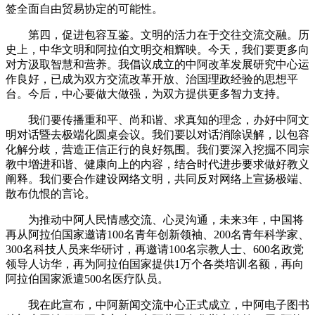
签全面自由贸易协定的可能性。
第四，促进包容互鉴。文明的活力在于交往交流交融。历
史上，中华文明和阿拉伯文明交相辉映。今天，我们要更多向
对方汲取智慧和营养。我倡议成立的中阿改革发展研究中心运
作良好，已成为双方交流改革开放、治国理政经验的思想平
台。今后，中心要做大做强，为双方提供更多智力支持。
我们要传播重和平、尚和谐、求真知的理念，办好中阿文
明对话暨去极端化圆桌会议。我们要以对话消除误解，以包容
化解分歧，营造正信正行的良好氛围。我们要深入挖掘不同宗
教中增进和谐、健康向上的内容，结合时代进步要求做好教义
阐释。我们要合作建设网络文明，共同反对网络上宣扬极端、
散布仇恨的言论。
为推动中阿人民情感交流、心灵沟通，未来3年，中国将
再从阿拉伯国家邀请100名青年创新领袖、200名青年科学家、
300名科技人员来华研讨，再邀请100名宗教人士、600名政党
领导人访华，再为阿拉伯国家提供1万个各类培训名额，再向
阿拉伯国家派遣500名医疗队员。
我在此宣布，中阿新闻交流中心正式成立，中阿电子图书