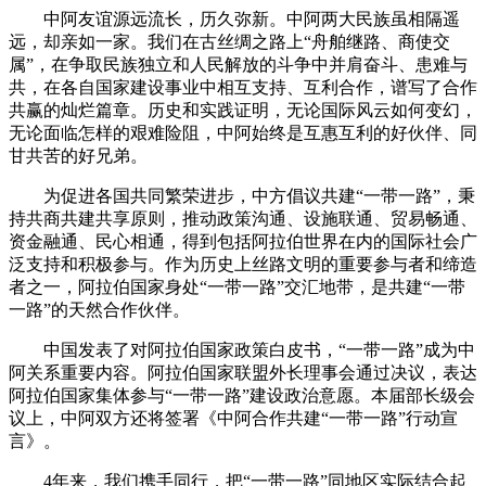
中阿友谊源远流长，历久弥新。中阿两大民族虽相隔遥
远，却亲如一家。我们在古丝绸之路上“舟舶继路、商使交
属”，在争取民族独立和人民解放的斗争中并肩奋斗、患难与
共，在各自国家建设事业中相互支持、互利合作，谱写了合作
共赢的灿烂篇章。历史和实践证明，无论国际风云如何变幻，
无论面临怎样的艰难险阻，中阿始终是互惠互利的好伙伴、同
甘共苦的好兄弟。
为促进各国共同繁荣进步，中方倡议共建“一带一路”，秉
持共商共建共享原则，推动政策沟通、设施联通、贸易畅通、
资金融通、民心相通，得到包括阿拉伯世界在内的国际社会广
泛支持和积极参与。作为历史上丝路文明的重要参与者和缔造
者之一，阿拉伯国家身处“一带一路”交汇地带，是共建“一带
一路”的天然合作伙伴。
中国发表了对阿拉伯国家政策白皮书，“一带一路”成为中
阿关系重要内容。阿拉伯国家联盟外长理事会通过决议，表达
阿拉伯国家集体参与“一带一路”建设政治意愿。本届部长级会
议上，中阿双方还将签署《中阿合作共建“一带一路”行动宣
言》。
4年来，我们携手同行，把“一带一路”同地区实际结合起