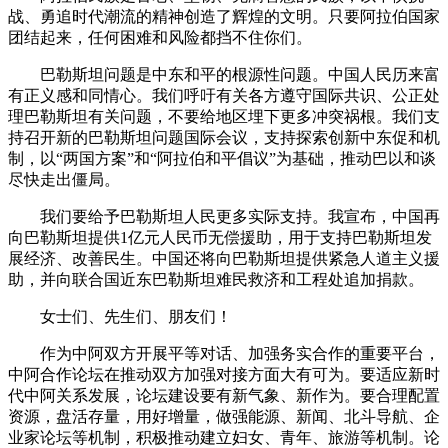
战、勇追时代潮流的精神创造了辉煌的文明。只要阿拉伯国家
团结起来，任何困难和风险都挡不住你们。
巴勒斯坦问题是中东和平的根源性问题。中国人民历来富
有正义感和同情心。我们呼吁有关各方遵守国际共识、公正处
理巴勒斯坦有关问题，不要给地区埋下更多冲突祸根。我们支
持召开新的巴勒斯坦问题国际会议，支持探索创新中东促和机
制，以“两国方案”和“阿拉伯和平倡议”为基础，推动巴以和谈
尽快走出僵局。
我们要给予巴勒斯坦人民更多实际支持。我宣布，中国再
向巴勒斯坦提供1亿元人民币无偿援助，用于支持巴勒斯坦发
展经济、改善民生。中国还将向巴勒斯坦提供紧急人道主义援
助，并向联合国近东巴勒斯坦难民救济和工程处追加捐款。
女士们、先生们、朋友们！
作为中阿双方开展平等对话、加强务实合作的重要平台，
中阿合作论坛在推动双方加强对接方面大有可为。要适应新时
代中阿关系发展，论坛建设要有新气象、新作为。要合理配置
资源，盘活存量，用好增量，做强能源、新闻、北斗导航、企
业家论坛等机制，积极推动建立妇女、青年、旅游等机制。论