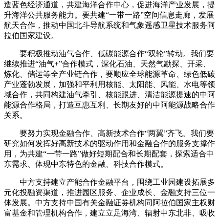
造蓝色经济通道，共建海洋合作中心，促进海洋产业发展，提
升海洋公共服务能力。要共建“一带一路”空间信息走廊，发展
航天合作，推动中国北斗导航系统和气象遥感卫星技术服务阿
拉伯国家建设。
要积极推动油气合作、低碳能源合作“双轮”转动。我们要
继续推进“油气+”合作模式，深化石油、天然气勘探、开采、
炼化、储运等全产业链合作，要顺应全球能源革命、绿色低碳
产业蓬勃发展，加强和平利用核能、太阳能、风能、水电等领
域合作，共同构建油气牵引、核能跟进、清洁能源提速的中阿
能源合作格局，打造互惠互利、长期友好的中阿能源战略合作
关系。
要努力实现金融合作、高新技术合作“两翼”齐飞。我们要
研究如何发挥好高新技术的驱动作用和金融合作的服务支撑作
用，为共建“一带一路”做好短期配合和长期配套，探索适合中
东需求、体现中东特色的金融、科技合作模式。
中方支持建立产能合作金融平台，围绕工业园建设拓展多
元化投融资渠道，推进园区服务、企业成长、金融支持三位一
体发展。中方支持中国有关金融证券机构同阿拉伯国家主权财
富基金和管理机构合作，建立立足海湾、辐射中东北非、吸收