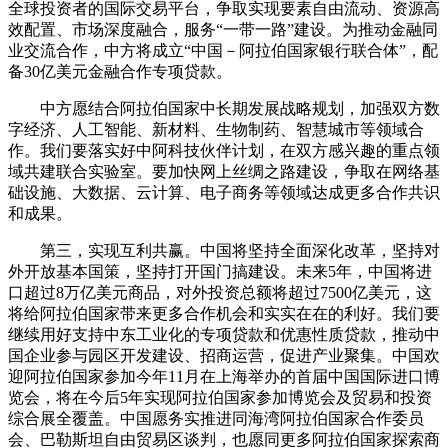
全球投资者的国际交易平台，争取实现要素自由流动、资源高
效配置、市场深度融合，服务“一带一路”建设。为推动金融同
业交流合作，中方将成立“中国－阿拉伯国家银行联合体”，配
备30亿美元金融合作专项贷款。
中方愿结合阿拉伯国家中长期发展战略规划，加强双方数
字经济、人工智能、新材料、生物制药、智慧城市等领域合
作。我们要落实好中阿科技伙伴计划，在双方感兴趣的重点领
域共建联合实验室。要加快网上丝绸之路建设，争取在网络基
础设施、大数据、云计算、电子商务等领域达成更多合作共识
和成果。
第三，实现互利共赢。中国将坚持全面深化改革，坚持对
外开放基本国策，坚持打开国门搞建设。未来5年，中国将进
口超过8万亿美元商品，对外投资总额将超过7500亿美元，这
将给阿拉伯国家带来更多合作机会和实实在在的利好。我们要
继续用好支持中东工业化的专项贷款和优惠性质贷款，推动中
国企业参与园区开发建设、招商运营，促进产业聚集。中国欢
迎阿拉伯国家参加今年11月在上海举办的首届中国国际进口博
览会，将在今后5年实现阿拉伯国家参加博览会及贸易和投资
综合展全覆盖。中国愿务实推进同海湾阿拉伯国家合作委员
会、巴勒斯坦自由贸易区谈判，也愿同更多阿拉伯国家探索商