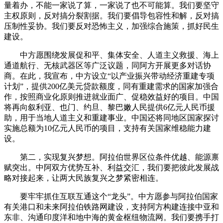
量着办，不能一家说了算，一家说了也不可能算。我们要坚守
主权原则，反对搞分裂割据。我们要倡导包容性和解，反对搞
压制性妥协。我们要反对恐怖主义，加强综合施策，抓好民生
建设。
中方愿围绕发展促和平、集体安全、人道主义救援、海上
通道航行、无核武器区等广泛议题，同阿方开展更多对话协
商。在此，我宣布，中方设立“以产业振兴带动经济重建专项
计划”，提供200亿美元贷款额度，同有重建需求的国家加强合
作，按照商业化原则推进就业面广、促稳效益好的项目。中国
将再向叙利亚、也门、约旦、黎巴嫩人民提供6亿元人民币援
助，用于当地人道主义和重建事业。中国还将同地区国家探讨
实施总额为10亿元人民币的项目，支持有关国家维稳能力建
设。
第二，实现复兴梦想。阿拉伯世界区位条件优越、能源禀
赋突出。中阿双方优势互补、利益交汇，我们要把彼此发展战
略对接起来，让两大民族复兴之梦紧密相连。
要牢牢抓住互联互通这个“龙头”。中方愿参与阿拉伯国家
有关港口和未来阿拉伯铁路网建设，支持阿方构建连接中亚和
东非、沟通印度洋和地中海的黄金枢纽物流网。我们要携手打