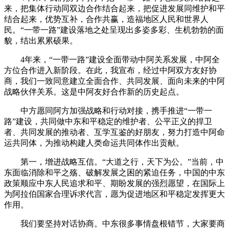
来，把集体行动同双边合作结合起来，把促进发展同维护和平
结合起来，优势互补，合作共赢，造福地区人民和世界人
民。“一带一路”建设落地之处呈现出多姿多彩、生机勃勃的面
貌，结出累累硕果。
4年来，“一带一路”建设全面带动中阿关系发展，中阿全
方位合作进入新阶段。在此，我宣布，经过中阿双方友好协
商，我们一致同意建立全面合作、共同发展、面向未来的中阿
战略伙伴关系。这是中阿友好合作新的历史起点。
中方愿同阿方加强战略和行动对接，携手推进“一带一
路”建设，共同做中东和平稳定的维护者、公平正义的捍卫
者、共同发展的推动者、互学互鉴的好朋友，努力打造中阿命
运共同体，为推动构建人类命运共同体作出贡献。
第一，增进战略互信。“大道之行，天下为公。”当前，中
东面临消除和平之殇、破解发展之困的紧迫任务，中国的中东
政策顺应中东人民追求和平、期盼发展的强烈愿望，在国际上
为阿拉伯国家合理诉求代言，愿为促进地区和平稳定发挥更大
作用。
我们要坚持对话协商。中东很多事情盘根错节，大家要商