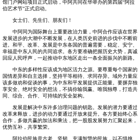
馆门户网站项目正式启动，中阿共同在华举办的第四届“阿拉
伯艺术节”正式启动。
女士们、先生们、朋友们！
中阿同为国际舞台上重要政治力量，中阿合作应该在世界
发展进步的大潮中不断发展，在人类历史前进的步伐中不断前
进。和平、改革、发展是中东各国的普遍需要，稳定、安宁、
幸福是中东人民的共同追求。各方要准确把握历史大势，真诚
回应人民呼声，一起推动中东地区走出一条全面振兴的新路。
中东的多样性应该成为地区活力之源。要尊重每个国家的
国情差异和自主选择，坚持平等相待、求同存异。域外力量应
该多做劝和促谈的事，为中东和平发展提供正能量。要摒弃独
享安全、绝对安全的想法，不搞你输我赢、唯我独尊，打造共
同、综合、合作、可持续的安全架构。
发展是解决中东许多治理问题的钥匙。发展的潜力要通过
改革来释放，进步的动力要通过开放来提升。各方要始终心系
合作，多做共赢的加法和乘法，把一股股发展努力汇聚起来，
优势互补，共享繁荣。
阿拉伯民族是古老、坚韧、充满智慧的民族，以不惧挑