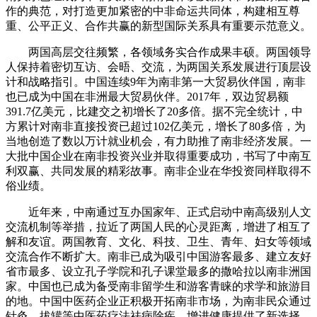
作的典范，对打造更加紧密的中非命运共同体，构建相互尊
重、公平正义、合作共赢的新型国际关系具有重要示范意义。
两国高层交往频繁，各领域务实合作成果丰硕。两国领导
人保持着密切互访、会晤、交流，为两国关系发展进行顶层设
计和战略指引。中国连续9年为南非第一大贸易伙伴国，南非
也已成为中国在非洲最大贸易伙伴。2017年，双边贸易额
391.7亿美元，比建交之初增长了20多倍。据不完全统计，中
方累计对南非直接投资已超过102亿美元，增长了80多倍，为
当地创造了数以万计就业机会，有力助推了南非经济发展。一
大批中国企业在南非投资兴业并取得重要成功，书写了中南互
利双赢、共同发展的精彩故事。南非企业在华投资同样取得不
俗业绩。
近年来，中南通过互办国家年、正式启动中南高级别人文
交流机制等举措，拉近了两国人民的心灵距离，增进了相互了
解和友谊。两国教育、文化、科技、卫生、青年、妇女等领域
交流合作不断扩大。南非已成为吸引中国游客最多、建立友好
省市最多、设立孔子学院和孔子课堂最多的撒哈拉以南非洲国
家。中国也已成为备受南非留学生和游客青睐的求学和旅游目
的地。中国中医药企业正积极开拓南非市场，为南非民众通过
针灸、拔罐等中医药疗法祛病除疾、增进健康提供了新选择。