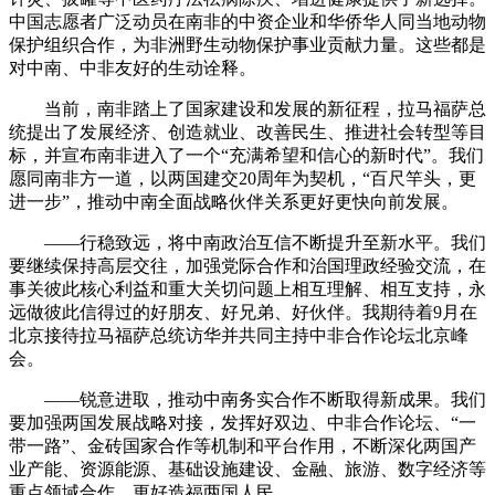
中国志愿者广泛动员在南非的中资企业和华侨华人同当地动物
保护组织合作，为非洲野生动物保护事业贡献力量。这些都是
对中南、中非友好的生动诠释。
当前，南非踏上了国家建设和发展的新征程，拉马福萨总
统提出了发展经济、创造就业、改善民生、推进社会转型等目
标，并宣布南非进入了一个“充满希望和信心的新时代”。我们
愿同南非方一道，以两国建交20周年为契机，“百尺竿头，更
进一步”，推动中南全面战略伙伴关系更好更快向前发展。
——行稳致远，将中南政治互信不断提升至新水平。我们
要继续保持高层交往，加强党际合作和治国理政经验交流，在
事关彼此核心利益和重大关切问题上相互理解、相互支持，永
远做彼此信得过的好朋友、好兄弟、好伙伴。我期待着9月在
北京接待拉马福萨总统访华并共同主持中非合作论坛北京峰
会。
——锐意进取，推动中南务实合作不断取得新成果。我们
要加强两国发展战略对接，发挥好双边、中非合作论坛、“一
带一路”、金砖国家合作等机制和平台作用，不断深化两国产
业产能、资源能源、基础设施建设、金融、旅游、数字经济等
重点领域合作，更好造福两国人民。