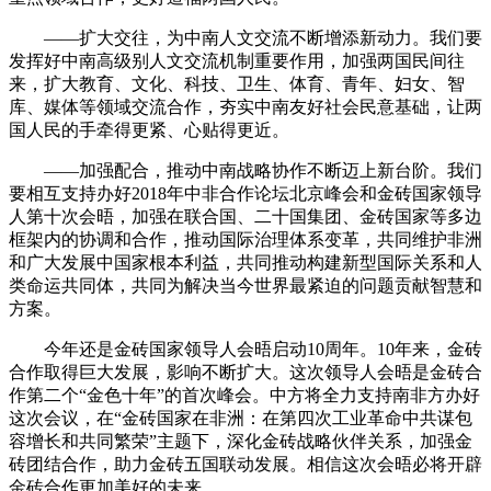
——扩大交往，为中南人文交流不断增添新动力。我们要
发挥好中南高级别人文交流机制重要作用，加强两国民间往
来，扩大教育、文化、科技、卫生、体育、青年、妇女、智
库、媒体等领域交流合作，夯实中南友好社会民意基础，让两
国人民的手牵得更紧、心贴得更近。
——加强配合，推动中南战略协作不断迈上新台阶。我们
要相互支持办好2018年中非合作论坛北京峰会和金砖国家领导
人第十次会晤，加强在联合国、二十国集团、金砖国家等多边
框架内的协调和合作，推动国际治理体系变革，共同维护非洲
和广大发展中国家根本利益，共同推动构建新型国际关系和人
类命运共同体，共同为解决当今世界最紧迫的问题贡献智慧和
方案。
今年还是金砖国家领导人会晤启动10周年。10年来，金砖
合作取得巨大发展，影响不断扩大。这次领导人会晤是金砖合
作第二个“金色十年”的首次峰会。中方将全力支持南非方办好
这次会议，在“金砖国家在非洲：在第四次工业革命中共谋包
容增长和共同繁荣”主题下，深化金砖战略伙伴关系，加强金
砖团结合作，助力金砖五国联动发展。相信这次会晤必将开辟
金砖合作更加美好的未来。