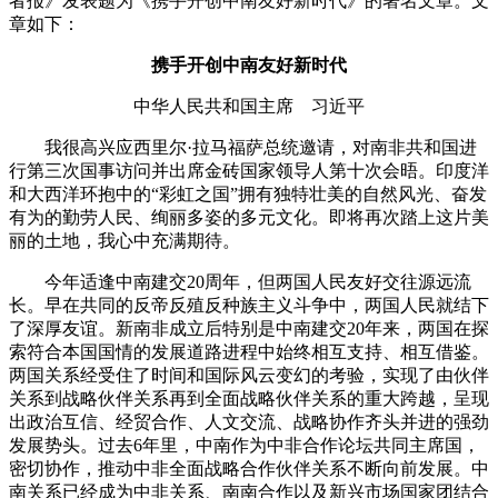
者报》发表题为《携手开创中南友好新时代》的署名文章。文
章如下：
携手开创中南友好新时代
中华人民共和国主席 习近平
我很高兴应西里尔·拉马福萨总统邀请，对南非共和国进
行第三次国事访问并出席金砖国家领导人第十次会晤。印度洋
和大西洋环抱中的“彩虹之国”拥有独特壮美的自然风光、奋发
有为的勤劳人民、绚丽多姿的多元文化。即将再次踏上这片美
丽的土地，我心中充满期待。
今年适逢中南建交20周年，但两国人民友好交往源远流
长。早在共同的反帝反殖反种族主义斗争中，两国人民就结下
了深厚友谊。新南非成立后特别是中南建交20年来，两国在探
索符合本国国情的发展道路进程中始终相互支持、相互借鉴。
两国关系经受住了时间和国际风云变幻的考验，实现了由伙伴
关系到战略伙伴关系再到全面战略伙伴关系的重大跨越，呈现
出政治互信、经贸合作、人文交流、战略协作齐头并进的强劲
发展势头。过去6年里，中南作为中非合作论坛共同主席国，
密切协作，推动中非全面战略合作伙伴关系不断向前发展。中
南关系已经成为中非关系、南南合作以及新兴市场国家团结合