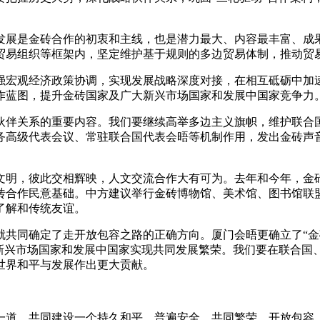
展是金砖合作的初衷和主线，也是潜力最大、内容最丰富、成果
贸易组织等框架内，坚定维护基于规则的多边贸易体制，推动贸
观经济政策协调，实现发展战略深度对接，在相互砥砺中加速
作蓝图，提升金砖国家及广大新兴市场国家和发展中国家竞争力
伴关系的重要内容。我们要继续高举多边主义旗帜，维护联合国
务高级代表会议、常驻联合国代表会晤等机制作用，发出金砖声
明，彼此交相辉映，人文交流合作大有可为。去年和今年，金砖
砖合作民意基础。中方建议举行金砖博物馆、美术馆、图书馆联
了解和传统友谊。
同确定了走开放包容之路的正确方向。厦门会晤更确立了“金砖
新兴市场国家和发展中国家实现共同发展繁荣。我们要在联合国、
世界和平与发展作出更大贡献。
道，共同建设一个持久和平、普遍安全、共同繁荣、开放包容