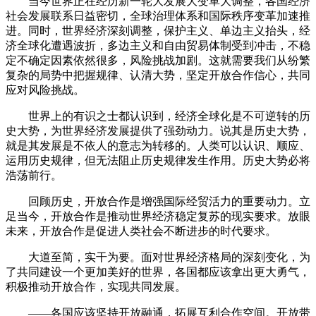
当今世界正在经历新一轮大发展大变革大调整，各国经济
社会发展联系日益密切，全球治理体系和国际秩序变革加速推
进。同时，世界经济深刻调整，保护主义、单边主义抬头，经
济全球化遭遇波折，多边主义和自由贸易体制受到冲击，不稳
定不确定因素依然很多，风险挑战加剧。这就需要我们从纷繁
复杂的局势中把握规律、认清大势，坚定开放合作信心，共同
应对风险挑战。
世界上的有识之士都认识到，经济全球化是不可逆转的历
史大势，为世界经济发展提供了强劲动力。说其是历史大势，
就是其发展是不依人的意志为转移的。人类可以认识、顺应、
运用历史规律，但无法阻止历史规律发生作用。历史大势必将
浩荡前行。
回顾历史，开放合作是增强国际经贸活力的重要动力。立
足当今，开放合作是推动世界经济稳定复苏的现实要求。放眼
未来，开放合作是促进人类社会不断进步的时代要求。
大道至简，实干为要。面对世界经济格局的深刻变化，为
了共同建设一个更加美好的世界，各国都应该拿出更大勇气，
积极推动开放合作，实现共同发展。
——各国应该坚持开放融通，拓展互利合作空间。开放带