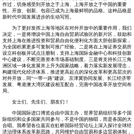
作过，切身感受到开放之于上海、上海开放之于中国的重要
性。开放、创新、包容已成为上海最鲜明的品格。这种品格是
新时代中国发展进步的生动写照。
为了更好发挥上海等地区在对外开放中的重要作用，我们
决定，一是将增设中国上海自由贸易试验区的新片区，鼓励和
支持上海在推进投资和贸易自由化便利化方面大胆创新探索，
为全国积累更多可复制可推广经验。二是将在上海证券交易所
设立科创板并试点注册制，支持上海国际金融中心和科技创新
中心建设，不断完善资本市场基础制度。三是将支持长江三角
洲区域一体化发展并上升为国家战略，着力落实新发展理念，
构建现代化经济体系，推进更高起点的深化改革和更高层次的
对外开放，同“一带一路”建设、京津冀协同发展、长江经济带
发展、粤港澳大湾区建设相互配合，完善中国改革开放空间布
局。
女士们、先生们、朋友们！
中国国际进口博览会由中国主办，世界贸易组织等多个国
际组织和众多国家共同参与，不是中国的独唱，而是各国的大
合唱。我希望各位嘉宾在虹桥国际经贸论坛上深入探讨全球经
济治理体系改革新思路，共同维护自由贸易和多边贸易体制，