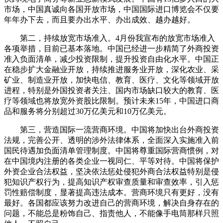
市场，中国真诚向各国开放市场，中国国际进口博览会不仅要
年年办下去，而且要办出水平、办出成效、越办越好。
第二，持续放宽市场准入。4月份我宣布的放宽市场准入
各项举措，目前已基本落地。中国已经进一步精简了外商投资
准入负面清单，减少投资限制，提升投资自由化水平。中国正
在稳步扩大金融业开放，持续推进服务业开放，深化农业、采
矿业、制造业开放，加快电信、教育、医疗、文化等领域开放
进程，特别是外国投资者关注、国内市场缺口较大的教育、医
疗等领域也将放宽外资股比限制。预计未来15年，中国进口商
品和服务将分别超过30万亿美元和10万亿美元。
第三，营造国际一流营商环境。中国将加快出台外商投资
法规，完善公开、透明的涉外法律体系，全面深入实施准入前
国民待遇加负面清单管理制度。中国将尊重国际营商惯例，对
在中国境内注册的各类企业一视同仁、平等对待。中国将保护
外资企业合法权益，坚决依法惩处侵犯外商合法权益特别是侵
犯知识产权行为，提高知识产权审查质量和审查效率，引入惩
罚性赔偿制度，显著提高违法成本。营商环境只有更好，没有
最好。各国都应该努力改进自己的营商环境，解决自身存在的
问题，不能总是粉饰自己、指责他人，不能像手电筒那样只照