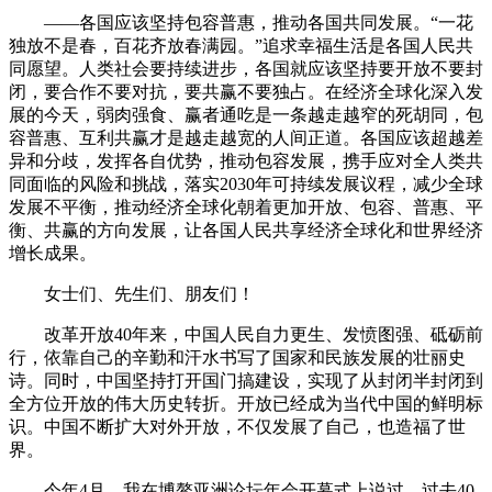
——各国应该坚持包容普惠，推动各国共同发展。“一花
独放不是春，百花齐放春满园。”追求幸福生活是各国人民共
同愿望。人类社会要持续进步，各国就应该坚持要开放不要封
闭，要合作不要对抗，要共赢不要独占。在经济全球化深入发
展的今天，弱肉强食、赢者通吃是一条越走越窄的死胡同，包
容普惠、互利共赢才是越走越宽的人间正道。各国应该超越差
异和分歧，发挥各自优势，推动包容发展，携手应对全人类共
同面临的风险和挑战，落实2030年可持续发展议程，减少全球
发展不平衡，推动经济全球化朝着更加开放、包容、普惠、平
衡、共赢的方向发展，让各国人民共享经济全球化和世界经济
增长成果。
女士们、先生们、朋友们！
改革开放40年来，中国人民自力更生、发愤图强、砥砺前
行，依靠自己的辛勤和汗水书写了国家和民族发展的壮丽史
诗。同时，中国坚持打开国门搞建设，实现了从封闭半封闭到
全方位开放的伟大历史转折。开放已经成为当代中国的鲜明标
识。中国不断扩大对外开放，不仅发展了自己，也造福了世
界。
今年4月，我在博鳌亚洲论坛年会开幕式上说过，过去40