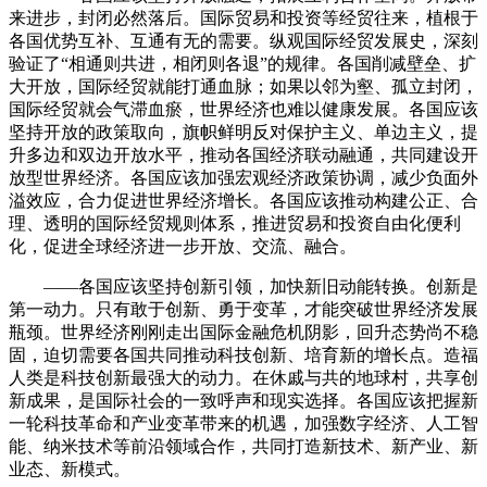
来进步，封闭必然落后。国际贸易和投资等经贸往来，植根于
各国优势互补、互通有无的需要。纵观国际经贸发展史，深刻
验证了“相通则共进，相闭则各退”的规律。各国削减壁垒、扩
大开放，国际经贸就能打通血脉；如果以邻为壑、孤立封闭，
国际经贸就会气滞血瘀，世界经济也难以健康发展。各国应该
坚持开放的政策取向，旗帜鲜明反对保护主义、单边主义，提
升多边和双边开放水平，推动各国经济联动融通，共同建设开
放型世界经济。各国应该加强宏观经济政策协调，减少负面外
溢效应，合力促进世界经济增长。各国应该推动构建公正、合
理、透明的国际经贸规则体系，推进贸易和投资自由化便利
化，促进全球经济进一步开放、交流、融合。
——各国应该坚持创新引领，加快新旧动能转换。创新是
第一动力。只有敢于创新、勇于变革，才能突破世界经济发展
瓶颈。世界经济刚刚走出国际金融危机阴影，回升态势尚不稳
固，迫切需要各国共同推动科技创新、培育新的增长点。造福
人类是科技创新最强大的动力。在休戚与共的地球村，共享创
新成果，是国际社会的一致呼声和现实选择。各国应该把握新
一轮科技革命和产业变革带来的机遇，加强数字经济、人工智
能、纳米技术等前沿领域合作，共同打造新技术、新产业、新
业态、新模式。