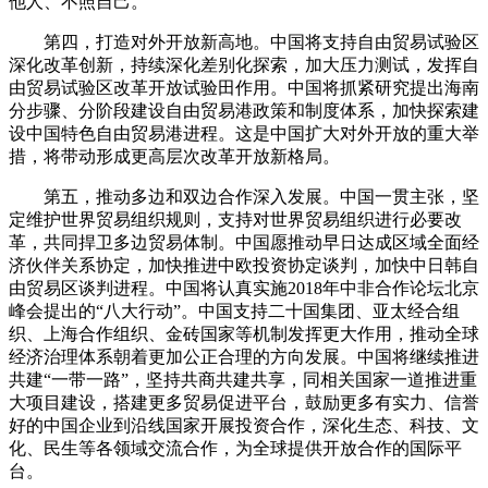
他人、不照自己。
第四，打造对外开放新高地。中国将支持自由贸易试验区
深化改革创新，持续深化差别化探索，加大压力测试，发挥自
由贸易试验区改革开放试验田作用。中国将抓紧研究提出海南
分步骤、分阶段建设自由贸易港政策和制度体系，加快探索建
设中国特色自由贸易港进程。这是中国扩大对外开放的重大举
措，将带动形成更高层次改革开放新格局。
第五，推动多边和双边合作深入发展。中国一贯主张，坚
定维护世界贸易组织规则，支持对世界贸易组织进行必要改
革，共同捍卫多边贸易体制。中国愿推动早日达成区域全面经
济伙伴关系协定，加快推进中欧投资协定谈判，加快中日韩自
由贸易区谈判进程。中国将认真实施2018年中非合作论坛北京
峰会提出的“八大行动”。中国支持二十国集团、亚太经合组
织、上海合作组织、金砖国家等机制发挥更大作用，推动全球
经济治理体系朝着更加公正合理的方向发展。中国将继续推进
共建“一带一路”，坚持共商共建共享，同相关国家一道推进重
大项目建设，搭建更多贸易促进平台，鼓励更多有实力、信誉
好的中国企业到沿线国家开展投资合作，深化生态、科技、文
化、民生等各领域交流合作，为全球提供开放合作的国际平
台。