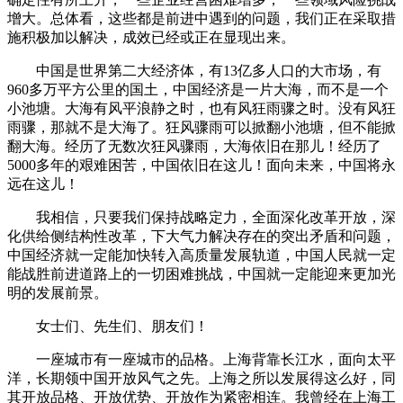
增大。总体看，这些都是前进中遇到的问题，我们正在采取措
施积极加以解决，成效已经或正在显现出来。
中国是世界第二大经济体，有13亿多人口的大市场，有
960多万平方公里的国土，中国经济是一片大海，而不是一个
小池塘。大海有风平浪静之时，也有风狂雨骤之时。没有风狂
雨骤，那就不是大海了。狂风骤雨可以掀翻小池塘，但不能掀
翻大海。经历了无数次狂风骤雨，大海依旧在那儿！经历了
5000多年的艰难困苦，中国依旧在这儿！面向未来，中国将永
远在这儿！
我相信，只要我们保持战略定力，全面深化改革开放，深
化供给侧结构性改革，下大气力解决存在的突出矛盾和问题，
中国经济就一定能加快转入高质量发展轨道，中国人民就一定
能战胜前进道路上的一切困难挑战，中国就一定能迎来更加光
明的发展前景。
女士们、先生们、朋友们！
一座城市有一座城市的品格。上海背靠长江水，面向太平
洋，长期领中国开放风气之先。上海之所以发展得这么好，同
其开放品格、开放优势、开放作为紧密相连。我曾经在上海工