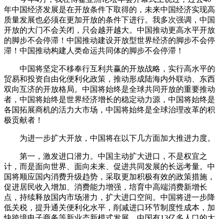
年中国经济发展是在开放条件下取得的，未来中国经济实现高
质量发展也必须在更加开放的条件下进行。我多次强调，中国
开放的大门不会关闭，只会越开越大。中国推动更高水平开放
的脚步不会停滞！中国推动建设开放型世界经济的脚步不会停
滞！中国推动构建人类命运共同体的脚步不会停滞！
中国将坚定不移奉行互利共赢的开放战略，实行高水平的
贸易和投资自由化便利化政策，推动形成陆海内外联动、东西
双向互济的开放格局。中国将始终是全球共同开放的重要推动
者，中国将始终是世界经济增长的稳定动力源，中国将始终是
各国拓展商机的活力大市场，中国将始终是全球治理改革的积
极贡献者！
为进一步扩大开放，中国将在以下几方面加大推进力度。
第一，激发进口潜力。中国主动扩大进口，不是权宜之
计，而是面向世界、面向未来、促进共同发展的长远考量。中
国将顺应国内消费升级趋势，采取更加积极有效的政策措施，
促进居民收入增加、消费能力增强，培育中高端消费新增长
点，持续释放国内市场潜力，扩大进口空间。中国将进一步降
低关税，提升通关便利化水平，削减进口环节制度性成本，加
快跨境电子商务等新业态新模式发展。中国有13亿多人口的大