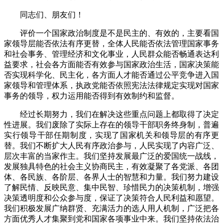
同志们、朋友们！
评价一个国家政治制度是不是民主的、有效的，主要看国
家领导层能否依法有序更替，全体人民能否依法管理国家事务
和社会事务、管理经济和文化事业，人民群众能否畅通表达利
益要求，社会各方面能否有效参与国家政治生活，国家决策能
否实现科学化、民主化，各方面人才能否通过公平竞争进入国
家领导和管理体系，执政党能否依照宪法法律规定实现对国家
事务的领导，权力运用能否得到有效制约和监督。
经过长期努力，我们在解决这些重点问题上都取得了决定
性进展。我们废除了实际上存在的领导干部职务终身制，普遍
实行领导干部任期制度，实现了国家机关和领导层的有序更
替。我们不断扩大人民有序政治参与，人民实现了内容广泛、
层次丰富的当家作主。我们坚持发展最广泛的爱国统一战线，
发展独具特色的社会主义协商民主，有效凝聚了各党派、各团
体、各民族、各阶层、各界人士的智慧和力量。我们努力建设
了解民情、反映民意、集中民智、珍惜民力的决策机制，增强
决策透明度和公众参与度，保证了决策符合人民利益和愿望。
我们积极发展广纳群贤、充满活力的选人用人机制，广泛把各
方面优秀人才集聚到党和国家各项事业中来。我们坚持依法治