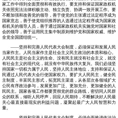
家工作中得到全面贯彻和有效执行。要支持和保证国家政权机
关依照宪法法律积极主动、独立负责、协调一致开展工作。要
不断加强和改善党的领导，善于使党的主张通过法定程序成为
国家意志，善于使党组织推荐的人选通过法定程序成为国家政
权机关的领导人员，善于通过国家政权机关实施党对国家和社
会的领导，善于运用民主集中制原则维护党和国家权威、维护
全党全国团结统一。
——坚持和完善人民代表大会制度，必须保证和发展人民
当家作主。人民当家作主是社会主义民主政治的本质和核心。
人民民主是社会主义的生命。没有民主就没有社会主义，就没
有社会主义的现代化，就没有中华民族伟大复兴。我们必须坚
持国家一切权力属于人民，坚持人民主体地位，支持和保证人
民通过人民代表大会行使国家权力。要扩大人民民主，健全民
主制度，丰富民主形式，拓宽民主渠道，从各层次各领域扩大
公民有序政治参与，发展更加广泛、更加充分、更加健全的人
民民主。国家各项工作都要贯彻党的群众路线，密切同人民群
众的联系，倾听人民呼声，回应人民期待，不断解决好人民最
关心最直接最现实的利益问题，凝聚起最广大人民智慧和力
量。
——坚持和完善人民代表大会制度，必须全面推进依法治