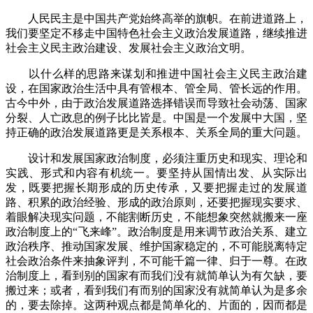
人民民主是中国共产党始终高举的旗帜。在前进道路上，
我们要坚定不移走中国特色社会主义政治发展道路，继续推进
社会主义民主政治建设、发展社会主义政治文明。
以什么样的思路来谋划和推进中国社会主义民主政治建
设，在国家政治生活中具有管根本、管全局、管长远的作用。
古今中外，由于政治发展道路选择错误而导致社会动荡、国家
分裂、人亡政息的例子比比皆是。中国是一个发展中大国，坚
持正确的政治发展道路更是关系根本、关系全局的重大问题。
设计和发展国家政治制度，必须注重历史和现实、理论和
实践、形式和内容有机统一。要坚持从国情出发、从实际出
发，既要把握长期形成的历史传承，又要把握走过的发展道
路、积累的政治经验、形成的政治原则，还要把握现实要求、
着眼解决现实问题，不能割断历史，不能想象突然就搬来一座
政治制度上的“飞来峰”。政治制度是用来调节政治关系、建立
政治秩序、推动国家发展、维护国家稳定的，不可能脱离特定
社会政治条件来抽象评判，不可能千篇一律、归于一尊。在政
治制度上，看到别的国家有而我们没有就简单认为有欠缺，要
搬过来；或者，看到我们有而别的国家没有就简单认为是多余
的，要去除掉。这两种观点都是简单化的、片面的，因而都是