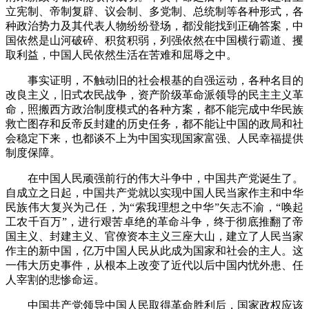
立宪制、帝制复辟、议会制、多党制、总统制等各种形式，各
种政治势力及其代表人物纷纷登场，都没能找到正确答案，中
国依然是山河破碎、积贫积弱，列强依然在中国横行霸道、攫
取利益，中国人民依然生活在苦难和屈辱之中。
事实证明，不触动旧的社会根基的自强运动，各种名目的
改良主义，旧式农民战争，资产阶级革命派领导的民主主义革
命，照搬西方政治制度模式的各种方案，都不能完成中华民族
救亡图存和反帝反封建的历史任务，都不能让中国的政局和社
会稳定下来，也都谈不上为中国实现国家富强、人民幸福提供
制度保障。
在中国人民顽强前行的伟大斗争中，中国共产党诞生了。
自成立之日起，中国共产党就以实现中国人民当家作主和中华
民族伟大复兴为己任，为“索我理想之中华”矢志不渝，“唤起
工农千百万”，进行艰苦卓绝的革命斗争，终于彻底推翻了帝
国主义、封建主义、官僚资本主义三座大山，建立了人民当家
作主的新中国，亿万中国人民从此成为国家和社会的主人。这
一伟大历史事件，从根本上改变了近代以后中国内忧外患、任
人宰割的悲惨命运。
中国共产党领导中国人民取得革命胜利后，国家政权应该