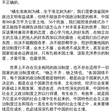
不正确的。
“橘生淮南则为橘，生于淮北则为枳”。我们需要借鉴国外
政治文明有益成果，但绝不能放弃中国政治制度的根本。中国
有960多万平方公里土地、56个民族，我们能照谁的模式办？
谁又能指手画脚告诉我们该怎么办？对丰富多彩的世界，我们
应该秉持兼容并蓄的态度，虚心学习他人的好东西，在独立自
主的立场上把他人的好东西加以消化吸收，化成我们自己的好
东西，但决不能囫囵吞枣、决不能邯郸学步。照抄照搬他国的
政治制度行不通，会水土不服，会画虎不成反类犬，甚至会把
国家前途命运葬送掉。只有扎根本国土壤、汲取充沛养分的制
度，才最可靠、也最管用。
世界上不存在完全相同的政治制度，也不存在适用于一切
国家的政治制度模式。“物之不齐，物之情也。”各国国情不
同，每个国家的政治制度都是独特的，都是由这个国家的人民
决定的，都是在这个国家历史传承、文化传统、经济社会发展
的基础上长期发展、渐进改进、内生性演化的结果。中国特色
社会主义政治制度之所以行得通、有生命力、有效率，就是因
为它是从中国的社会土壤中生长起来的。中国特色社会主义政
治制度过去和现在一直生长在中国的社会土壤之中，未来要继
续茁壮成长，也必须深深扎根于中国的社会土壤。