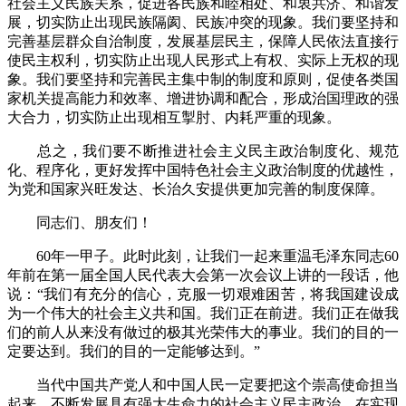
社会主义民族关系，促进各民族和睦相处、和衷共济、和谐发
展，切实防止出现民族隔阂、民族冲突的现象。我们要坚持和
完善基层群众自治制度，发展基层民主，保障人民依法直接行
使民主权利，切实防止出现人民形式上有权、实际上无权的现
象。我们要坚持和完善民主集中制的制度和原则，促使各类国
家机关提高能力和效率、增进协调和配合，形成治国理政的强
大合力，切实防止出现相互掣肘、内耗严重的现象。
总之，我们要不断推进社会主义民主政治制度化、规范
化、程序化，更好发挥中国特色社会主义政治制度的优越性，
为党和国家兴旺发达、长治久安提供更加完善的制度保障。
同志们、朋友们！
60年一甲子。此时此刻，让我们一起来重温毛泽东同志60
年前在第一届全国人民代表大会第一次会议上讲的一段话，他
说：“我们有充分的信心，克服一切艰难困苦，将我国建设成
为一个伟大的社会主义共和国。我们正在前进。我们正在做我
们的前人从来没有做过的极其光荣伟大的事业。我们的目的一
定要达到。我们的目的一定能够达到。”
当代中国共产党人和中国人民一定要把这个崇高使命担当
起来，不断发展具有强大生命力的社会主义民主政治，在实现