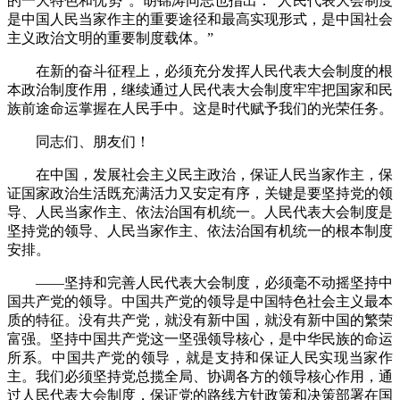
的一大特色和优势”。胡锦涛同志也指出：“人民代表大会制度
是中国人民当家作主的重要途径和最高实现形式，是中国社会
主义政治文明的重要制度载体。”
在新的奋斗征程上，必须充分发挥人民代表大会制度的根
本政治制度作用，继续通过人民代表大会制度牢牢把国家和民
族前途命运掌握在人民手中。这是时代赋予我们的光荣任务。
同志们、朋友们！
在中国，发展社会主义民主政治，保证人民当家作主，保
证国家政治生活既充满活力又安定有序，关键是要坚持党的领
导、人民当家作主、依法治国有机统一。人民代表大会制度是
坚持党的领导、人民当家作主、依法治国有机统一的根本制度
安排。
——坚持和完善人民代表大会制度，必须毫不动摇坚持中
国共产党的领导。中国共产党的领导是中国特色社会主义最本
质的特征。没有共产党，就没有新中国，就没有新中国的繁荣
富强。坚持中国共产党这一坚强领导核心，是中华民族的命运
所系。中国共产党的领导，就是支持和保证人民实现当家作
主。我们必须坚持党总揽全局、协调各方的领导核心作用，通
过人民代表大会制度，保证党的路线方针政策和决策部署在国