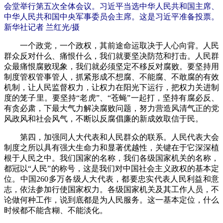
会堂举行第五次全体会议。习近平当选中华人民共和国主席、
中华人民共和国中央军事委员会主席。这是习近平准备投票。
新华社记者 兰红光/摄
一个政党，一个政权，其前途命运取决于人心向背。人民
群众反对什么、痛恨什么，我们就要坚决防范和打击。人民群
众最痛恨腐败现象，我们就必须坚定不移反对腐败。要坚持用
制度管权管事管人，抓紧形成不想腐、不能腐、不敢腐的有效
机制，让人民监督权力，让权力在阳光下运行，把权力关进制
度的笼子里。要坚持“老虎”、“苍蝇”一起打，坚持有腐必反、
有贪必肃，下最大气力解决腐败问题，努力营造风清气正的党
风政风和社会风气，不断以反腐倡廉的新成效取信于民。
第四，加强同人大代表和人民群众的联系。人民代表大会
制度之所以具有强大生命力和显著优越性，关键在于它深深植
根于人民之中。我们国家的名称，我们各级国家机关的名称，
都冠以“人民”的称号，这是我们对中国社会主义政权的基本定
位。中国260多万各级人大代表，都要忠实代表人民利益和意
志，依法参加行使国家权力。各级国家机关及其工作人员，不
论做何种工作，说到底都是为人民服务。这一基本定位，什么
时候都不能含糊、不能淡化。