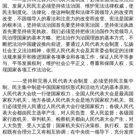
国。发展人民民主必须坚持依法治国、维护宪法法律权威，使
民主制度化、法律化，使这种制度和法律不因领导人的改变而
改变，不因领导人的看法和注意力的改变而改变。宪法是国家
的根本法，坚持依法治国首先要坚持依宪治国，坚持依法执政
首先要坚持依宪执政。我们必须坚持把依法治国作为党领导人
民治理国家的基本方略、把法治作为治国理政的基本方式，不
断把法治中国建设推向前进。要通过人民代表大会制度，弘扬
社会主义法治精神，依照人民代表大会及其常委会制定的法律
法规来展开和推进国家各项事业和各项工作，保证人民平等参
与、平等发展权利，维护社会公平正义，尊重和保障人权，实
现国家各项工作法治化。
——坚持和完善人民代表大会制度，必须坚持民主集中
制。民主集中制是中国国家组织形式和活动方式的基本原则。
人民代表大会统一行使国家权力，全国人民代表大会是最高国
家权力机关，地方各级人民代表大会是地方国家权力机关。我
们必须坚持人民通过人民代表大会行使国家权力；各级人民代
表大会都由民主选举产生，对人民负责、受人民监督；各级国
家行政机关、审判机关、检察机关都由人民代表大会产生，对
人大负责、受人大监督；国家机关实行决策权、执行权、监督
权既有合理分工又有相互协调；在中央统一领导下，充分发挥