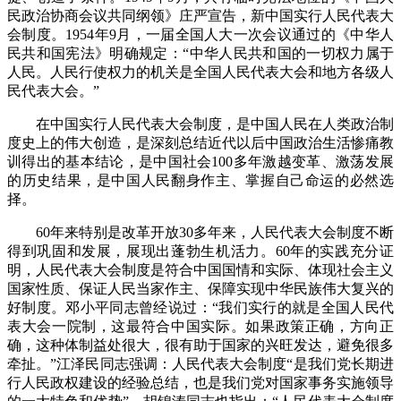
民政治协商会议共同纲领》庄严宣告，新中国实行人民代表大
会制度。1954年9月，一届全国人大一次会议通过的《中华人
民共和国宪法》明确规定：“中华人民共和国的一切权力属于
人民。人民行使权力的机关是全国人民代表大会和地方各级人
民代表大会。”
在中国实行人民代表大会制度，是中国人民在人类政治制
度史上的伟大创造，是深刻总结近代以后中国政治生活惨痛教
训得出的基本结论，是中国社会100多年激越变革、激荡发展
的历史结果，是中国人民翻身作主、掌握自己命运的必然选
择。
60年来特别是改革开放30多年来，人民代表大会制度不断
得到巩固和发展，展现出蓬勃生机活力。60年的实践充分证
明，人民代表大会制度是符合中国国情和实际、体现社会主义
国家性质、保证人民当家作主、保障实现中华民族伟大复兴的
好制度。邓小平同志曾经说过：“我们实行的就是全国人民代
表大会一院制，这最符合中国实际。如果政策正确，方向正
确，这种体制益处很大，很有助于国家的兴旺发达，避免很多
牵扯。”江泽民同志强调：人民代表大会制度“是我们党长期进
行人民政权建设的经验总结，也是我们党对国家事务实施领导