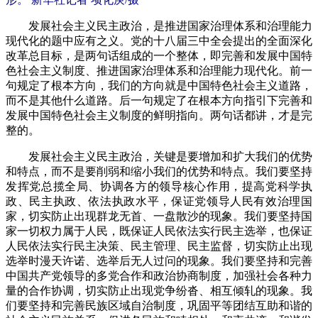
发展社会主义民主政治，是推进国家治理体系和治理能力
现代化的题中应有之义。党的十八届三中全会提出的全面深化
改革总目标，是两句话组成的一个整体，即完善和发展中国特
色社会主义制度、推进国家治理体系和治理能力现代化。前一
句规定了根本方向，我们的方向就是中国特色社会主义道路，
而不是其他什么道路。后一句规定了在根本方向指引下完善和
发展中国特色社会主义制度的鲜明指向。两句话都讲，才是完
整的。
发展社会主义民主政治，关键是要增加和扩大我们的优势
和特点，而不是要削弱和缩小我们的优势和特点。我们要坚持
发挥党总揽全局、协调各方的领导核心作用，提高党科学执
政、民主执政、依法执政水平，保证党领导人民有效治理国
家，切实防止出现群龙无首、一盘散沙的现象。我们要坚持国
家一切权力属于人民，既保证人民依法实行民主选举，也保证
人民依法实行民主决策、民主管理、民主监督，切实防止出现
选举时漫天许诺、选举后无人过问的现象。我们要坚持和完善
中国共产党领导的多党合作和政治协商制度，加强社会各种力
量的合作协调，切实防止出现党争纷沓、相互倾轧的现象。我
们要坚持和完善民族区域自治制度，巩固平等团结互助和谐的