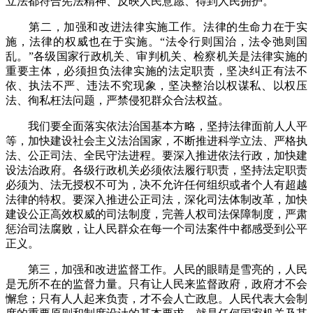
立法都符合宪法精神、反映人民意愿、得到人民拥护。
第二，加强和改进法律实施工作。法律的生命力在于实
施，法律的权威也在于实施。“法令行则国治，法令弛则国
乱。”各级国家行政机关、审判机关、检察机关是法律实施的
重要主体，必须担负法律实施的法定职责，坚决纠正有法不
依、执法不严、违法不究现象，坚决整治以权谋私、以权压
法、徇私枉法问题，严禁侵犯群众合法权益。
我们要全面落实依法治国基本方略，坚持法律面前人人平
等，加快建设社会主义法治国家，不断推进科学立法、严格执
法、公正司法、全民守法进程。要深入推进依法行政，加快建
设法治政府。各级行政机关必须依法履行职责，坚持法定职责
必须为、法无授权不可为，决不允许任何组织或者个人有超越
法律的特权。要深入推进公正司法，深化司法体制改革，加快
建设公正高效权威的司法制度，完善人权司法保障制度，严肃
惩治司法腐败，让人民群众在每一个司法案件中都感受到公平
正义。
第三，加强和改进监督工作。人民的眼睛是雪亮的，人民
是无所不在的监督力量。只有让人民来监督政府，政府才不会
懈怠；只有人人起来负责，才不会人亡政息。人民代表大会制