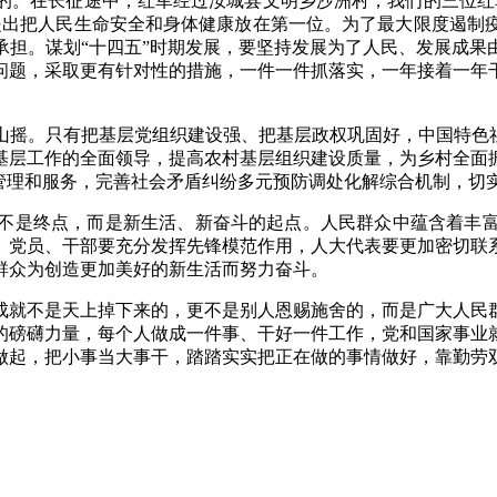
的。在长征途中，红军经过汝城县文明乡沙洲村，我们的三位红
提出把人民生命安全和身体健康放在第一位。为了最大限度遏制
承担。谋划“十四五”时期发展，要坚持发展为了人民、发展成果
问题，采取更有针对性的措施，一件一件抓落实，一年接着一年
。只有把基层党组织建设强、把基层政权巩固好，中国特色社
基层工作的全面领导，提高农村基层组织建设质量，为乡村全面
化管理和服务，完善社会矛盾纠纷多元预防调处化解综合机制，切
是终点，而是新生活、新奋斗的起点。人民群众中蕴含着丰富
。党员、干部要充分发挥先锋模范作用，人大代表要更加密切联
群众为创造更加美好的新生活而努力奋斗。
就不是天上掉下来的，更不是别人恩赐施舍的，而是广大人民群
海的磅礴力量，每个人做成一件事、干好一件工作，党和国家事业
做起，把小事当大事干，踏踏实实把正在做的事情做好，靠勤劳