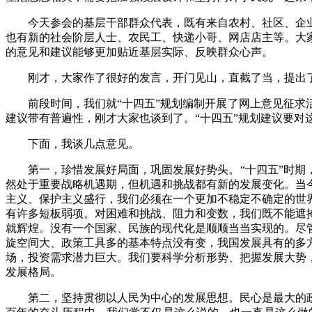
今天参会的基层干部群众代表，既有来自农村、社区、企业
也有新的社会阶层人士、农民工、快递小哥、网店店主等。大
的意见和建议能够更加贴近基层实际、反映群众心声。
刚才，大家作了很好的发言，开门见山，直截了当，提出了
前段时间，我们就“十四五”规划编制开展了网上意见征求活
建议带有普遍性，刚才大家也谈到了。“十四五”规划建议要对
下面，我谈几点意见。
第一，珍惜发展好局面，巩固发展好势头。“十四五”时期，
然处于重要战略机遇期，但机遇和挑战都有新的发展变化。当
主义、保护主义盛行，我们必须在一个更加不稳定不确定的世
有许多短板弱项。对困难和挑战、阻力和变数，我们既不能遮
就辉煌。没有一个国家、民族的现代化是顺顺当当实现的。尽
旋空间大、政策工具多的基本特点没有变，我国发展具有的多
场，投资需求潜力巨大。我们要科学分析形势、把握发展大势
发展格局。
第二，坚持贯彻以人民为中心的发展思想。民心是最大的政