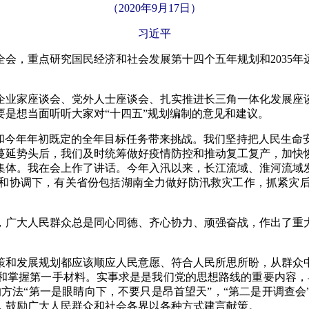
（2020年9月17日）
习近平
，重点研究国民经济和社会发展第十四个五年规划和2035年
业家座谈会、党外人士座谈会、扎实推进长三角一体化发展座谈
是想当面听听大家对“十四五”规划编制的意见和建议。
今年年初既定的全年目标任务带来挑战。我们坚持把人民生命
蔓延势头后，我们及时统筹做好疫情防控和推动复工复产，加快恢
集体。我在会上作了讲话。今年入汛以来，长江流域、淮河流域
和协调下，有关省份包括湖南全力做好防汛救灾工作，抓紧灾
广大人民群众总是同心同德、齐心协力、顽强奋战，作出了重大
和发展规划都应该顺应人民意愿、符合人民所思所盼，从群众中
和掌握第一手材料。实事求是是我们党的思想路线的重要内容，
的方法“第一是眼睛向下，不要只是昂首望天”，“第二是开调查
，鼓励广大人民群众和社会各界以各种方式建言献策。