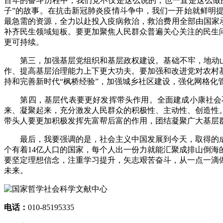
百年的奋斗历程中，我们党不仅是这么说的，也一直是这么做
子”的故事。在抗击新冠肺炎疫情斗争中，我们一开始就鲜明
最急需的资源，全力以赴投入疫病救治，救治费用全部由国家
补齐民生领域短板。要更加聚焦人民群众普遍关心关注的民生
更可持续。
第三，加强基层党组织和基层政权建设。基础不牢，地动山摇
作、提高基层治理能力上下更大功夫。要加强和改进党对农村
持和完善新时代“枫桥经验”，加强城乡社区建设，强化网格
第四，基层代表要更好发挥带头作用。全面建成小康社会不
来、凝聚起来，充分激发人民群众的积极性、主动性、创造性
带头人要更加积极发挥先富帮后富的作用，团结凝聚广大基层
最后，我要强调的是，社会主义中国发展到今天，取得的成
个有着14亿人口的国家，每个人出一份力就能汇聚成排山倒
要坚定理想信念，注重学习提升，矢志艰苦奋斗，从一点一滴
未来。
电话：
010-85195335