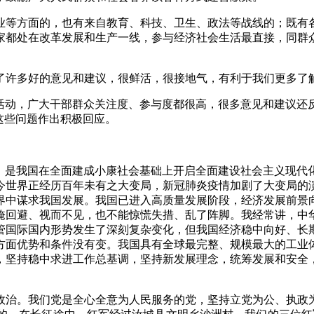
等方面的，也有来自教育、科技、卫生、政法等战线的；既有各
家都处在改革发展和生产一线，参与经济社会生活最直接，同群
许多好的意见和建议，很鲜活，很接地气，有利于我们更多了解
动，广大干部群众关注度、参与度都很高，很多意见和建议还
这些问题作出积极回应。
是我国在全面建成小康社会基础上开启全面建设社会主义现代
今世界正经历百年未有之大变局，新冠肺炎疫情加剧了大变局的
界中谋求我国发展。我国已进入高质量发展阶段，经济发展前景
掩回避、视而不见，也不能惊慌失措、乱了阵脚。我经常讲，中
管国际国内形势发生了深刻复杂变化，但我国经济稳中向好、长
方面优势和条件没有变。我国具有全球最完整、规模最大的工业
，坚持稳中求进工作总基调，坚持新发展理念，统筹发展和安全
治。我们党是全心全意为人民服务的党，坚持立党为公、执政为