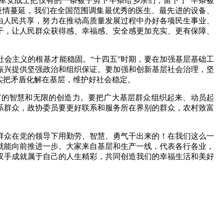
军女战士把仅有的一条被子剪下半条给乡亲们，留下了“半条被
疫情蔓延，我们在全国范围调集最优秀的医生、最先进的设备、
由人民共享，努力在推动高质量发展过程中办好各项民生事业、
干，让人民群众获得感、幸福感、安全感更加充实、更有保障、
会主义的根基才能稳固。“十四五”时期，要在加强基层基础工
振兴提供坚强政治和组织保证。要加强和创新基层社会治理，坚
实把矛盾化解在基层，维护好社会稳定。
的智慧和无限的创造力。要把广大基层群众组织起来、动员起
系群众，政协委员要更好联系和服务所在界别的群众，农村致富
众在党的领导下用勤劳、智慧、勇气干出来的！在我们这么一
就能向前推进一步。大家来自基层和生产一线，代表各行各业，
双手成就属于自己的人生精彩，共同创造我们的幸福生活和美好