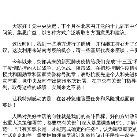
大家好！党中央决定，下个月在北京召开党的十九届五中全会
问策、集思广益，以各种方式广泛听取各方面意见和建议。
这段时间，我到一些地方进行了调研，并相继主持召开了企
议。这次利用来湖南考察的机会，请一些基层代表来座谈，主要
今年以来，突如其来的新冠肺炎疫情给我们完成“十三五”和
了疫情防控的人民战争、总体战、阻击战。在初步控制住疫情
授共和国勋章和国家荣誉称号奖章，表彰抗疫先进个人和先进
灾严重，党中央及时作出防汛救灾部署。在中央有关部门指导
列。取得这样的成绩，实属来之不易！
让我特别感动的是，在各种急难险重任务和风险挑战面前，
英雄！
人民对美好生活的向往就是我们的奋斗目标。好的方针政策
出重大决策部署前，都要求有关部门深入基层调查研究，了解
范”，“只有实事求是，才能完成确定的任务”，认为调查研究
生活息息相关，需要把加强顶层设计和坚持问计于民统一起来