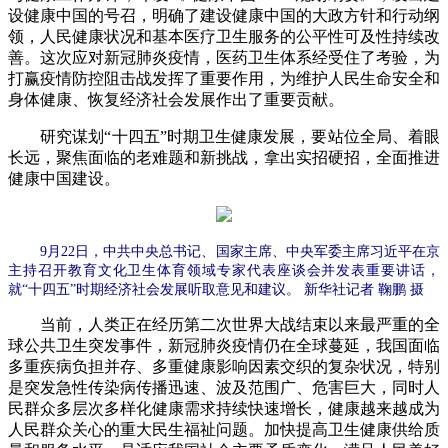
设健康中国的号召，明确了建设健康中国的大政方针和行动纲
领，人民健康状况和基本医疗卫生服务的公平性可及性持续改
善。这次应对新冠肺炎疫情，医药卫生体系经受住了考验，为
打赢疫情防控阻击战发挥了重要作用，为维护人民生命安全和
身体健康、恢复经济社会发展作出了重要贡献。
研究谋划“十四五”时期卫生健康发展，要站位全局、着眼
长远，聚焦面临的老难题和新挑战，拿出实招硬招，全面推进
健康中国建设。
9月22日，中共中央总书记、国家主席、中央军委主席习近平在京
主持召开教育文化卫生体育领域专家代表座谈会并发表重要讲话，
就“十四五”时期经济社会发展听取意见和建议。 新华社记者 鞠鹏 摄
当前，人类正在经历第二次世界大战结束以来最严重的全
球公共卫生突发事件，新冠肺炎疫情仍在全球蔓延，我国面临
多重疾病负担并存、多重健康影响因素交织的复杂状况，特别
是突发急性传染病传播迅速、波及范围广、危害巨大，同时人
民群众多层次多样化健康需求持续快速增长，健康越来越成为
人民群众关心的重大民生福祉问题。加快提高卫生健康供给质