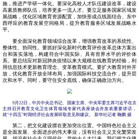
施，推进产学研一体化。要深化高校人才队伍建设改革，建设
高素质教师队伍，培养更多一流人才。要立足服务国家区域发
展战略，优化区域教育资源配置，加快形成点线面结合、东中
西呼应的教育发展空间格局，提升教育服务区域发展战略水
平。
要全面深化教育领域综合改革，增强教育改革的系统性、
整体性、协同性。要抓好深化新时代教育评价改革总体方案出
台和落实落地，构建符合中国实际、具有世界水平的评价体
系。要总结应对新冠肺炎疫情以来大规模在线教育的经验，利
用信息技术更新教育理念、变革教育模式。要扩大教育对外开
放，优化教育开放全球布局，加强国际科技交流合作，提升层
次和水平。同时，要守住安全底线，确保正确政治方向。
9月22日，中共中央总书记、国家主席、中央军委主席习近平在京
主持召开教育文化卫生体育领域专家代表座谈会并发表重要讲话，
就“十四五”时期经济社会发展听取意见和建议。 新华社记者 鞠鹏 摄
第二，把文化建设摆在更加突出位置。中国特色社会主义
是全面发展、全面进步的伟大事业，没有社会主义文化繁荣发
展，就没有社会主义现代化。党的十八大以来，我们把文化建