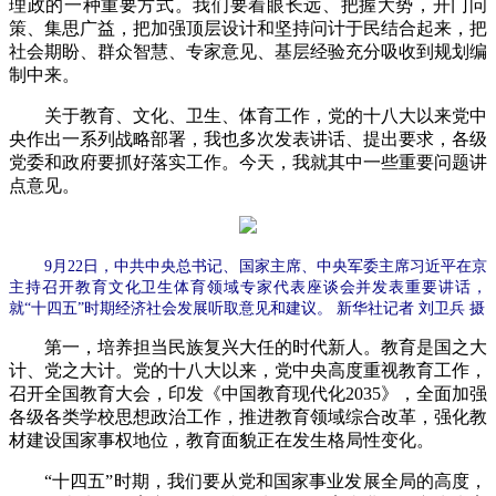
理政的一种重要方式。我们要着眼长远、把握大势，开门问
策、集思广益，把加强顶层设计和坚持问计于民结合起来，把
社会期盼、群众智慧、专家意见、基层经验充分吸收到规划编
制中来。
关于教育、文化、卫生、体育工作，党的十八大以来党中
央作出一系列战略部署，我也多次发表讲话、提出要求，各级
党委和政府要抓好落实工作。今天，我就其中一些重要问题讲
点意见。
9月22日，中共中央总书记、国家主席、中央军委主席习近平在京
主持召开教育文化卫生体育领域专家代表座谈会并发表重要讲话，
就“十四五”时期经济社会发展听取意见和建议。 新华社记者 刘卫兵 摄
第一，培养担当民族复兴大任的时代新人。教育是国之大
计、党之大计。党的十八大以来，党中央高度重视教育工作，
召开全国教育大会，印发《中国教育现代化2035》，全面加强
各级各类学校思想政治工作，推进教育领域综合改革，强化教
材建设国家事权地位，教育面貌正在发生格局性变化。
“十四五”时期，我们要从党和国家事业发展全局的高度，