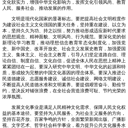
文化软实力，增强中华文化影响力，发挥文化引领风尚、教育
人民、服务社会、推动发展的作用。
文明是现代化国家的显著标志。要把提高社会文明程度作
为建设社会主义文化强国的重大任务，坚持重在建设、以立为
本，坚持久久为功、持之以恒，努力推动形成适应新时代要求
的思想观念、精神面貌、文明风尚、行为规范。要深化党的创
新理论学习教育，推动理想信念教育常态化制度化，加强党
史、新中国史、改革开放史、社会主义发展史教育，加强爱国
主义、集体主义、社会主义教育，引导人们坚定道路自信、理
论自信、制度自信、文化自信，促进全体人民在思想上精神上
紧紧团结在一起。要深入研究中华文明、中华文化的起源和特
质，形成较为完整的中国文化基因的理念体系。要深入推进公
民道德建设、志愿服务建设、诚信社会建设、网络文明建设，
不断提高人民道德水准和文明素养。要提倡艰苦奋斗、勤俭节
约，坚决反对铺张浪费，在全社会营造浪费可耻、节约光荣的
浓厚氛围。
发展文化事业是满足人民精神文化需求、保障人民文化权
益的基本途径。要坚持为人民服务、为社会主义服务的方向，
坚持百花齐放、百家争鸣的方针，全面繁荣新闻出版、广播影
视、文学艺术、哲学社会科学事业，着力提升公共文化服务水