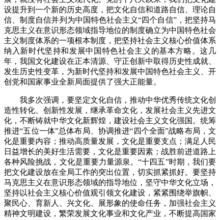
设提升到一个新的历史高度，把文化自信和道路自信、理论自
信、制度自信并列为中国特色社会主义“四个自信”，把坚持马
克思主义在意识形态领域指导地位的制度确立为中国特色社会
主义制度体系的一项根本制度，把坚持社会主义核心价值体系
纳入新时代坚持和发展中国特色社会主义的基本方略。这几
年，我国文化建设在正本清源、守正创新中取得历史性成就、
发生历史性变革，为新时代坚持和发展中国特色社会主义、开
创党和国家事业全新局面提供了强大正能量。
我多次强调，要坚定文化自信，推动中华优秀传统文化创
造性转化、创新性发展，继承革命文化，发展社会主义先进文
化，不断铸就中华文化新辉煌，建设社会主义文化强国。统筹
推进“五位一体”总体布局、协调推进“四个全面”战略布局，文
化是重要内容；推动高质量发展，文化是重要支点；满足人民
日益增长的美好生活需要，文化是重要因素；战胜前进道路上
各种风险挑战，文化是重要力量源泉。“十四五”时期，我们要
把文化建设放在全局工作的突出位置，切实抓紧抓好。要坚持
马克思主义在意识形态领域的指导地位，坚守中华文化立场，
坚持以社会主义核心价值观引领文化建设，紧紧围绕举旗帜、
聚民心、育新人、兴文化、展形象的使命任务，加强社会主义
精神文明建设，繁荣发展文化事业和文化产业，不断提高国家