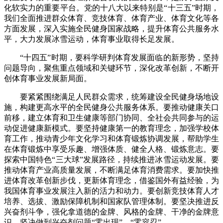
化软实力的重要平台。党的十八大以来特别是“十三五”时期，
我们全面推进群众体育、竞技体育、体育产业、体育文化等各
方面发展，深入实施全民健身国家战略，提升体育公共服务水
平，大力发展冰雪运动，体育事业取得长足发展。
“十四五”时期，要科学研判体育发展面临的新形势，坚持
问题导向，聚焦重点领域和关键环节，深化改革创新，不断开
创体育事业发展新局面。
要紧紧围绕满足人民群众需求，统筹建设全民健身场地设
施，构建更高水平的全民健身公共服务体系。要推动健康关口
前移，建立体育和卫生健康等部门协同、全社会共同参与的运
动促进健康新模式。要坚持健康第一的教育理念，加强学校体
育工作，推动青少年文化学习和体育锻炼协调发展，帮助学生
在体育锻炼中享受乐趣、增强体质、健全人格、锻炼意志。要
探索中国特色“三大球”发展路径，持续推进冰雪运动发展。要
推动体育产业高质量发展，不断满足体育消费需求。要加快推
进体育改革创新步伐，更新体育理念，借鉴国外有益经验，为
我国体育事业发展注入新的活力和动力。要创新竞技体育人才
培养、选拔、激励保障机制和国家队管理体制。要坚决推进反
兴奋剂斗争，强化拿道德的金牌、风格的金牌、干净的金牌意
识，坚决做到兴奋剂问题“零出现”、“零容忍”。