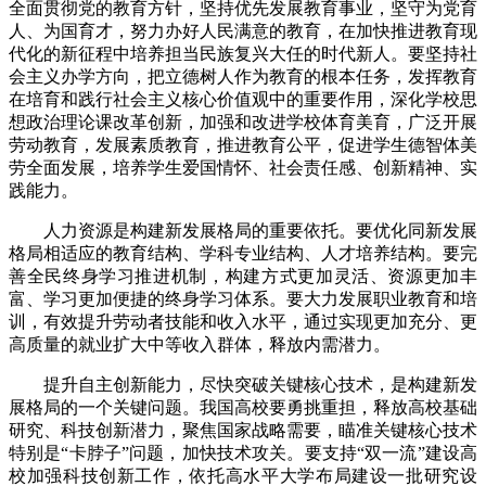
全面贯彻党的教育方针，坚持优先发展教育事业，坚守为党育
人、为国育才，努力办好人民满意的教育，在加快推进教育现
代化的新征程中培养担当民族复兴大任的时代新人。要坚持社
会主义办学方向，把立德树人作为教育的根本任务，发挥教育
在培育和践行社会主义核心价值观中的重要作用，深化学校思
想政治理论课改革创新，加强和改进学校体育美育，广泛开展
劳动教育，发展素质教育，推进教育公平，促进学生德智体美
劳全面发展，培养学生爱国情怀、社会责任感、创新精神、实
践能力。
人力资源是构建新发展格局的重要依托。要优化同新发展
格局相适应的教育结构、学科专业结构、人才培养结构。要完
善全民终身学习推进机制，构建方式更加灵活、资源更加丰
富、学习更加便捷的终身学习体系。要大力发展职业教育和培
训，有效提升劳动者技能和收入水平，通过实现更加充分、更
高质量的就业扩大中等收入群体，释放内需潜力。
提升自主创新能力，尽快突破关键核心技术，是构建新发
展格局的一个关键问题。我国高校要勇挑重担，释放高校基础
研究、科技创新潜力，聚焦国家战略需要，瞄准关键核心技术
特别是“卡脖子”问题，加快技术攻关。要支持“双一流”建设高
校加强科技创新工作，依托高水平大学布局建设一批研究设