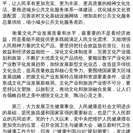
平，让人民享有更加充实、更为丰富、更高质量的精神文化生
活。要推进城乡公共文化服务体系一体建设，优化城乡文化资
源配置，完善农村文化基础设施网络，增加农村公共文化服务
总量供给，缩小城乡公共文化服务差距。
衡量文化产业发展质量和水平，最重要的不是看经济效
益，而是看能不能提供更多既能满足人民文化需求、又能增强
人民精神力量的文化产品。要坚持把社会效益放在首位、社会
效益和经济效益相统一，深化文化体制改革，完善文化产业规
划和政策，不断扩大优质文化产品供给。要顺应数字产业化和
产业数字化发展趋势，加快发展新型文化业态，改造提升传统
文化业态，提高质量效益和核心竞争力。要围绕国家重大区域
发展战略，把握文化产业发展特点规律和资源要素条件，促进
形成文化产业发展新格局。文化产业和旅游产业密不可分，要
坚持以文塑旅、以旅彰文，推动文化和旅游融合发展，让人们
在领略自然之美中感悟文化之美、陶冶心灵之美。
第三，大力发展卫生健康事业。人民健康是社会文明进步
的基础，是民族昌盛和国家富强的重要标志，也是广大人民群
众的共同追求。党的十八大以来，党中央把维护人民健康摆在
更加突出的位置，召开全国卫生与健康大会，确立新时代卫生
与健康工作方针，印发《“健康中国2030”规划纲要》，发出建