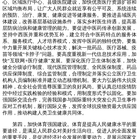
心、区域医疗中心、县级医院建设，加快优质医疗资源扩容和
区域均衡布局，让广大人民群众就近享有公平可及、系统连续
的预防、治疗、康复、健康促进等健康服务。要推进县域医共
体建设，改善基层基础设施条件，落实乡村医生待遇，提高基
层防病治病和健康管理的能力。要促进中医药传承创新发展，
坚持中西医并重和优势互补，建立符合中医药特点的服务体
系、服务模式、人才培养模式，发挥中医药的独特优势。要集
中力量开展关键核心技术攻关，解决一批药品、医疗器械、疫
苗等领域“卡脖子”问题。要高度重视新一代信息技术应用，加
快“互联网+医疗健康”发展。要深化医疗卫生体制改革，加快
健全分级诊疗制度、现代医院管理制度、全民医保制度、药品
供应保障制度、综合监管制度，合理制定并落实公立医疗卫生
机构人员编制标准并建立动态核增机制。要大力弘扬伟大抗疫
精神，在全社会营造尊医重卫的良好风尚。要认真总结疫情防
控中经过实践检验的经验和模式，用制度形式予以固化。要加
强国际交流合作，完善我国参与国际重特大突发公共卫生事件
应对工作机制，履行国际义务，发挥全球抗疫物资最大供应国
作用，推动构建人类卫生健康共同体。
第四，加快体育强国建设。体育是提高人民健康水平的重
要途径，是满足人民群众对美好生活向往、促进人的全面发展
的重要手段，是促进经济社会发展的重要动力，是展示国家文