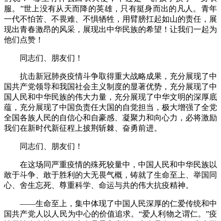
服。”世上没有从天而降的英雄，只有挺身而出的凡人。青年
一代不怕苦、不畏难、不惧牺牲，用臂膀扛起如山的责任，展
现出青春激昂的风采，展现出中华民族的希望！让我们一起为
他们点赞！
同志们、朋友们！
抗击新冠肺炎疫情斗争取得重大战略成果，充分展现了中
国共产党领导和我国社会主义制度的显著优势，充分展现了中
国人民和中华民族的伟大力量，充分展现了中华文明的深厚底
蕴，充分展现了中国负责任大国的自觉担当，极大增强了全党
全国各族人民的自信心和自豪感、凝聚力和向心力，必将激励
我们在新时代新征程上披荆斩棘、奋勇前进。
同志们、朋友们！
在这场同严重疫情的殊死较量中，中国人民和中华民族以
敢于斗争、敢于胜利的大无畏气概，铸就了生命至上、举国同
心、舍生忘死、尊重科学、命运与共的伟大抗疫精神。
——生命至上，集中体现了中国人民深厚的仁爱传统和中
国共产党人以人民为中心的价值追求。“爱人利物之谓仁。”疫