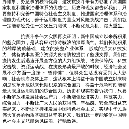
办难事、办急事的独特优势，这次抗疫斗争有力彰显了我国国
家制度和国家治理体系的优越性。历史和现实都告诉我们，只
要坚持和完善中国特色社会主义制度、推进国家治理体系和治
理能力现代化，善于运用制度力量应对风险挑战冲击，我们就
一定能够经受住一次次压力测试，不断化危为机、浴火重生。
——抗疫斗争伟大实践再次证明，新中国成立以来所积累
的坚实国力，是从容应对惊涛骇浪的深厚底气。我们长期积累
的雄厚物质基础、建立的完整产业体系、形成的强大科技实
力、储备的丰富医疗资源为疫情防控提供了坚强支撑。我们在
疫情发生后迅速开展全方位的人力组织战、物资保障战、科技
突击战、资源运动战。在抗疫形势最严峻的时候，经济社会发
展不少方面一度按下“暂停键”，但群众生活没有受到太大影
响，社会秩序总体正常，这从根本上得益于新中国成立以来特
别是改革开放以来长期积累的综合国力，得益于危急时刻能够
最大限度运用我们的综合国力。历史和现实都告诉我们，只要
不断解放和发展社会生产力，不断增强经济实力、科技实力、
综合国力，不断让广大人民的获得感、幸福感、安全感日益充
实起来，不断让坚持和发展中国特色社会主义、实现中华民族
伟大复兴的物质基础日益坚实起来，我们就一定能够使中国特
色社会主义航船乘风破浪、行稳致远。