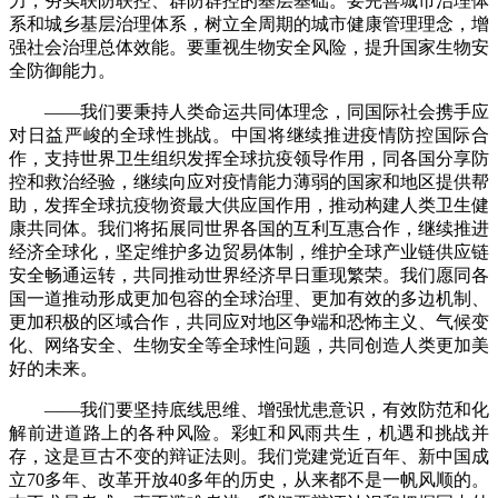
力，夯实联防联控、群防群控的基层基础。要完善城市治理体
系和城乡基层治理体系，树立全周期的城市健康管理理念，增
强社会治理总体效能。要重视生物安全风险，提升国家生物安
全防御能力。
——我们要秉持人类命运共同体理念，同国际社会携手应
对日益严峻的全球性挑战。中国将继续推进疫情防控国际合
作，支持世界卫生组织发挥全球抗疫领导作用，同各国分享防
控和救治经验，继续向应对疫情能力薄弱的国家和地区提供帮
助，发挥全球抗疫物资最大供应国作用，推动构建人类卫生健
康共同体。我们将拓展同世界各国的互利互惠合作，继续推进
经济全球化，坚定维护多边贸易体制，维护全球产业链供应链
安全畅通运转，共同推动世界经济早日重现繁荣。我们愿同各
国一道推动形成更加包容的全球治理、更加有效的多边机制、
更加积极的区域合作，共同应对地区争端和恐怖主义、气候变
化、网络安全、生物安全等全球性问题，共同创造人类更加美
好的未来。
——我们要坚持底线思维、增强忧患意识，有效防范和化
解前进道路上的各种风险。彩虹和风雨共生，机遇和挑战并
存，这是亘古不变的辩证法则。我们党建党近百年、新中国成
立70多年、改革开放40多年的历史，从来都不是一帆风顺的。