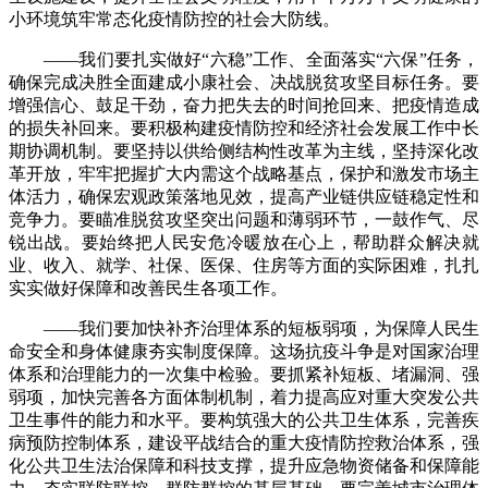
小环境筑牢常态化疫情防控的社会大防线。
——我们要扎实做好“六稳”工作、全面落实“六保”任务，
确保完成决胜全面建成小康社会、决战脱贫攻坚目标任务。要
增强信心、鼓足干劲，奋力把失去的时间抢回来、把疫情造成
的损失补回来。要积极构建疫情防控和经济社会发展工作中长
期协调机制。要坚持以供给侧结构性改革为主线，坚持深化改
革开放，牢牢把握扩大内需这个战略基点，保护和激发市场主
体活力，确保宏观政策落地见效，提高产业链供应链稳定性和
竞争力。要瞄准脱贫攻坚突出问题和薄弱环节，一鼓作气、尽
锐出战。要始终把人民安危冷暖放在心上，帮助群众解决就
业、收入、就学、社保、医保、住房等方面的实际困难，扎扎
实实做好保障和改善民生各项工作。
——我们要加快补齐治理体系的短板弱项，为保障人民生
命安全和身体健康夯实制度保障。这场抗疫斗争是对国家治理
体系和治理能力的一次集中检验。要抓紧补短板、堵漏洞、强
弱项，加快完善各方面体制机制，着力提高应对重大突发公共
卫生事件的能力和水平。要构筑强大的公共卫生体系，完善疾
病预防控制体系，建设平战结合的重大疫情防控救治体系，强
化公共卫生法治保障和科技支撑，提升应急物资储备和保障能