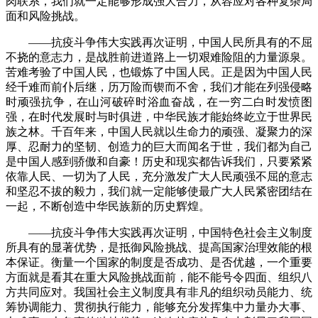
肉联系，我们就一定能够形成强大合力，从容应对各种复杂局
面和风险挑战。
——抗疫斗争伟大实践再次证明，中国人民所具有的不屈
不挠的意志力，是战胜前进道路上一切艰难险阻的力量源泉。
苦难考验了中国人民，也锻炼了中国人民。正是因为中国人民
经千难而前仆后继，历万险而锲而不舍，我们才能在列强侵略
时顽强抗争，在山河破碎时浴血奋战，在一穷二白时发愤图
强，在时代发展时与时俱进，中华民族才能始终屹立于世界民
族之林。千百年来，中国人民就以生命力的顽强、凝聚力的深
厚、忍耐力的坚韧、创造力的巨大而闻名于世，我们都为自己
是中国人感到骄傲和自豪！历史和现实都告诉我们，只要紧紧
依靠人民、一切为了人民，充分激发广大人民顽强不屈的意志
和坚忍不拔的毅力，我们就一定能够使最广大人民紧密团结在
一起，不断创造中华民族新的历史辉煌。
——抗疫斗争伟大实践再次证明，中国特色社会主义制度
所具有的显著优势，是抵御风险挑战、提高国家治理效能的根
本保证。衡量一个国家的制度是否成功、是否优越，一个重要
方面就是看其在重大风险挑战面前，能不能号令四面、组织八
方共同应对。我国社会主义制度具有非凡的组织动员能力、统
筹协调能力、贯彻执行能力，能够充分发挥集中力量办大事、