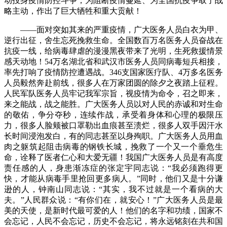
动投身疫情防控斗争，为阻断疫情蔓延、为全国抗疫争取了战
略主动，作出了巨大牺牲和重大贡献！
——面对突如其来的严重疫情，广大医务人员白衣为甲、
逆行出征，舍生忘死挽救生命。全国数百万名医务人员奋战在
抗疫一线，给病毒肆虐的漫漫黑夜带来了光明，生死救援情景
感天动地！54万名湖北省和武汉市医务人员同病毒短兵相接，
率先打响了疫情防控遭遇战。346支国家医疗队、4万多名医务
人员毅然奔赴前线，很多人在万家团圆的除夕之夜踏上征程。
人民军队医务人员牢记我军宗旨，视疫情为命令，召之即来，
来之能战，战之能胜。广大医务人员以对人民的赤诚和对生命
的敬佑，争分夺秒，连续作战，承受着身体和心理的极限压
力，很多人脸颊被口罩勒出血痕甚至溃烂，很多人双手因汗水
长时间浸泡发白，有的同志甚至以身殉职。广大医务人员用血
肉之躯筑起阻击病毒的钢铁长城，挽救了一个又一个垂危生
命，诠释了医者仁心和大爱无疆！我国广大医务人员是有高度
责任感的人，身患渐冻症的张定宇同志说：“我必须跑得更
快，才能从病毒手里抢回更多病人。”同时，他们又是十分谦
逊的人，钟南山同志说：“其实，我不过就是一个看病的大
夫。”人民群众说：“有你们在，就安心！”广大医务人员是最
美的天使，是新时代最可爱的人！他们的名字和功绩，国家不
会忘记，人民不会忘记，历史不会忘记，将永远铭刻在共和国