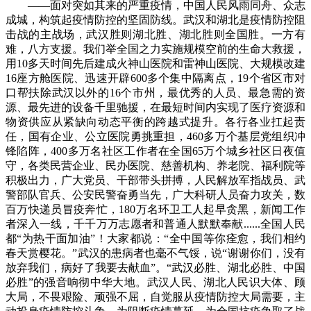
——面对突如其来的严重疫情，中国人民风雨同舟、众志
成城，构筑起疫情防控的坚固防线。武汉和湖北是疫情防控阻
击战的主战场，武汉胜则湖北胜、湖北胜则全国胜。一方有
难，八方支援。我们举全国之力实施规模空前的生命大救援，
用10多天时间先后建成火神山医院和雷神山医院、大规模改建
16座方舱医院、迅速开辟600多个集中隔离点，19个省区市对
口帮扶除武汉以外的16个市州，最优秀的人员、最急需的资
源、最先进的设备千里驰援，在最短时间内实现了医疗资源和
物资供应从紧缺向动态平衡的跨越式提升。各行各业扛起责
任，国有企业、公立医院勇挑重担，460多万个基层党组织冲
锋陷阵，400多万名社区工作者在全国65万个城乡社区日夜值
守，各类民营企业、民办医院、慈善机构、养老院、福利院等
积极出力，广大党员、干部带头拼搏，人民解放军指战员、武
警部队官兵、公安民警奋勇当先，广大科研人员奋力攻关，数
百万快递员冒疫奔忙，180万名环卫工人起早贪黑，新闻工作
者深入一线，千千万万志愿者和普通人默默奉献......全国人民
都“为热干面加油”！大家都说：“全中国等你痊愈，我们相约
春天赏樱花。”武汉的患病者也毫不气馁，说“谢谢你们，没有
放弃我们，病好了我要去献血”。“武汉必胜、湖北必胜、中国
必胜”的强音响彻中华大地。武汉人民、湖北人民识大体、顾
大局，不畏艰险、顽强不屈，自觉服从疫情防控大局需要，主