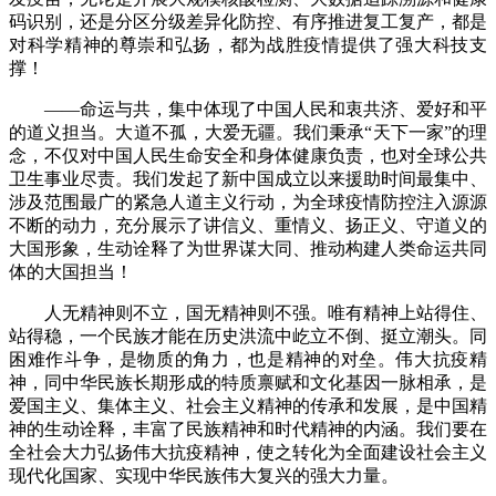
码识别，还是分区分级差异化防控、有序推进复工复产，都是
对科学精神的尊崇和弘扬，都为战胜疫情提供了强大科技支
撑！
——命运与共，集中体现了中国人民和衷共济、爱好和平
的道义担当。大道不孤，大爱无疆。我们秉承“天下一家”的理
念，不仅对中国人民生命安全和身体健康负责，也对全球公共
卫生事业尽责。我们发起了新中国成立以来援助时间最集中、
涉及范围最广的紧急人道主义行动，为全球疫情防控注入源源
不断的动力，充分展示了讲信义、重情义、扬正义、守道义的
大国形象，生动诠释了为世界谋大同、推动构建人类命运共同
体的大国担当！
人无精神则不立，国无精神则不强。唯有精神上站得住、
站得稳，一个民族才能在历史洪流中屹立不倒、挺立潮头。同
困难作斗争，是物质的角力，也是精神的对垒。伟大抗疫精
神，同中华民族长期形成的特质禀赋和文化基因一脉相承，是
爱国主义、集体主义、社会主义精神的传承和发展，是中国精
神的生动诠释，丰富了民族精神和时代精神的内涵。我们要在
全社会大力弘扬伟大抗疫精神，使之转化为全面建设社会主义
现代化国家、实现中华民族伟大复兴的强大力量。