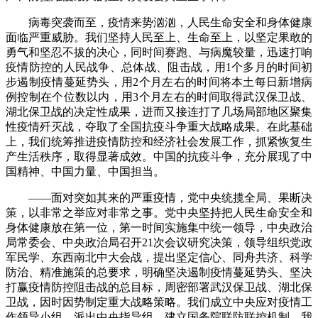
病毒突袭而至，疫情来势汹汹，人民生命安全和身体健康
面临严重威胁。我们坚持人民至上、生命至上，以坚定果敢的
勇气和坚忍不拔的决心，同时间赛跑、与病魔较量，迅速打响
疫情防控的人民战争、总体战、阻击战，用1个多月的时间初
步遏制疫情蔓延势头，用2个月左右的时间将本土每日新增病
例控制在个位数以内，用3个月左右的时间取得武汉保卫战、
湖北保卫战的决定性成果，进而又接连打了几场局部地区聚集
性疫情歼灭战，夺取了全国抗疫斗争重大战略成果。在此基础
上，我们统筹推进疫情防控和经济社会发展工作，抓紧恢复生
产生活秩序，取得显著成效。中国的抗疫斗争，充分展现了中
国精神、中国力量、中国担当。
——面对突如其来的严重疫情，党中央统揽全局、果断决
策，以非常之举应对非常之事。党中央坚持把人民生命安全和
身体健康放在第一位，第一时间实施集中统一领导，中央政治
局常委会、中央政治局召开21次会议研究决策，领导组织党政
军民学、东西南北中大会战，提出坚定信心、同舟共济、科学
防治、精准施策的总要求，明确坚决遏制疫情蔓延势头、坚决
打赢疫情防控阻击战的总目标，周密部署武汉保卫战、湖北保
卫战，因时因势制定重大战略策略。我们成立中央应对疫情工
作领导小组，派出中央指导组，建立国务院联防联控机制。我