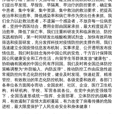
们提出早发现、早报告、早隔离、早治疗的防控要求，确定集
中患者、集中专家、集中资源、集中救治的救治要求，把提高
收治率和治愈率、降低感染率和病亡率作为突出任务来抓。我
们全力以赴救治患者，不遗漏一个感染者，不放弃每一位病患
者，坚持中西医结合，费用全部由国家承担，最大程度提高了
治愈率、降低了病亡率。我们注重科研攻关和临床救治、防控
实践相协同，第一时间研发出核酸检测试剂盒，加快有效药物
筛选和疫苗研发，充分发挥科技对疫情防控的支撑作用。我们
迅速建立全国疫情信息发布机制，实事求是、公开透明发布疫
情信息。我们时刻挂念海外中国公民的安危，千方百计保障我
国公民健康安全和工作生活，向留学生等群体发放“健康包”，
协助确有困难的中国公民有序回国。我们及时将全国总体防控
策略调整为“外防输入、内防反弹”，推动防控工作由应急性超
常规防控向常态化防控转变，健全及时发现、快速处置、精准
管控、有效救治的常态化防控机制。各级党委和政府、各部门
各单位各方面闻令而动，全国农村、社区、企业、医疗卫生机
构、科研机构、学校、军营各就各位。在党中央的坚强领导
下，全国迅速形成统一指挥、全面部署、立体防控的战略布
局，有效遏制了疫情大面积蔓延，有力改变了病毒传播的危险
进程，最大限度保护了人民生命安全和身体健康！