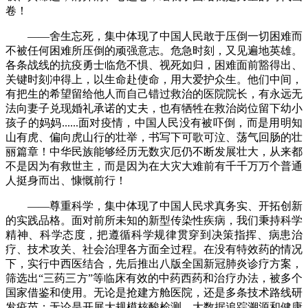
卷！
——舍生忘死，集中体现了中国人民敢于压倒一切困难而
不被任何困难所压倒的顽强意志。危急时刻，又见遍地英雄。
各条战线的抗疫勇士临危不惧、视死如归，困难面前豁得出、
关键时刻冲得上，以生命赴使命，用大爱护众生。他们中间，
有把生的希望留给他人而自己错过救治的医院院长，有永远无
法向妻子兑现婚礼承诺的丈夫，也有牺牲在救治岗位留下幼小
孩子的妈妈......面对疫情，中国人民没有被吓倒，而是用明知
山有虎、偏向虎山行的壮举，书写下可歌可泣、荡气回肠的壮
丽篇章！中华民族能够经历无数灾厄仍不断发展壮大，从来都
不是因为有救世主，而是因为在大灾大难前有千千万万个普通
人挺身而出、慷慨前行！
——尊重科学，集中体现了中国人民求真务实、开拓创新
的实践品格。面对前所未知的新型传染性疾病，我们秉持科学
精神、科学态度，把遵循科学规律贯穿到决策指挥、病患治
疗、技术攻关、社会治理各方面全过程。在没有特效药的情况
下，实行中西医结合，先后推出八版全国新冠肺炎诊疗方案，
筛选出“三药三方”等临床有效的中药西药和治疗办法，被多个
国家借鉴和使用。无论是抢建方舱医院，还是多条技术路线研
发疫苗；无论是开展大规模核酸检测、大数据追踪溯源和健康