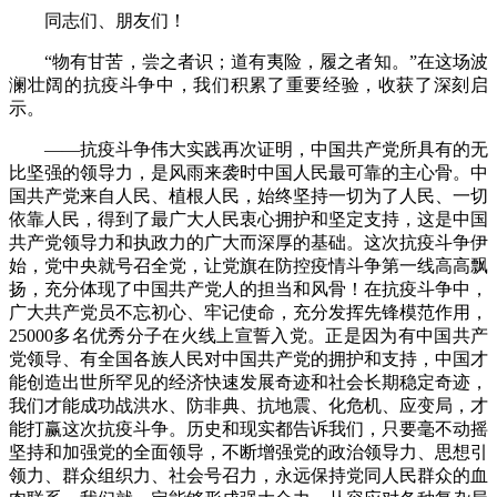
同志们、朋友们！
“物有甘苦，尝之者识；道有夷险，履之者知。”在这场波
澜壮阔的抗疫斗争中，我们积累了重要经验，收获了深刻启
示。
——抗疫斗争伟大实践再次证明，中国共产党所具有的无
比坚强的领导力，是风雨来袭时中国人民最可靠的主心骨。中
国共产党来自人民、植根人民，始终坚持一切为了人民、一切
依靠人民，得到了最广大人民衷心拥护和坚定支持，这是中国
共产党领导力和执政力的广大而深厚的基础。这次抗疫斗争伊
始，党中央就号召全党，让党旗在防控疫情斗争第一线高高飘
扬，充分体现了中国共产党人的担当和风骨！在抗疫斗争中，
广大共产党员不忘初心、牢记使命，充分发挥先锋模范作用，
25000多名优秀分子在火线上宣誓入党。正是因为有中国共产
党领导、有全国各族人民对中国共产党的拥护和支持，中国才
能创造出世所罕见的经济快速发展奇迹和社会长期稳定奇迹，
我们才能成功战洪水、防非典、抗地震、化危机、应变局，才
能打赢这次抗疫斗争。历史和现实都告诉我们，只要毫不动摇
坚持和加强党的全面领导，不断增强党的政治领导力、思想引
领力、群众组织力、社会号召力，永远保持党同人民群众的血