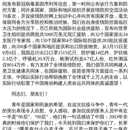
间发布新冠病毒基因序列等信息，第一时间公布诊疗方案和防
控方案，同许多国家、国际和地区组织开展疫情防控交流活动
70多次，开设疫情防控网上知识中心并向所有国家开放，毫无
保留同各方分享防控和救治经验。我们在自身疫情防控面临巨
大压力的情况下，尽己所能为国际社会提供援助，宣布向世界
卫生组织提供两批共5000万美元现汇援助，向32个国家派出34
支医疗专家组，向150个国家和4个国际组织提供283批抗疫援
助，向200多个国家和地区提供和出口防疫物资。从3月15日至
9月6日，我国总计出口口罩1515亿只、防护服14亿件、护目镜
2.3亿个、呼吸机20.9万台、检测试剂盒4.7亿人份、红外测温
仪8014万件，有力支持了全球疫情防控。我们倡导共同构建人
类卫生健康共同体，在国际援助、疫苗使用等方面提出一系列
主张。中国以实际行动帮助挽救了全球成千上万人的生命，以
实际行动彰显了中国推动构建人类命运共同体的真诚愿望！
同志们、朋友们！
青年是国家和民族的希望。在这次抗疫斗争中，青年一代
的突出表现令人欣慰、令人感动。参加抗疫的医务人员中有近
一半是“90后”、“00后”，他们有一句话感动了中国：2003年非
典的时候你们保护了我们，今天轮到我们来保护你们了。长辈
们说：“哪里有什么白衣天使，不过是一群孩子换了一身衣