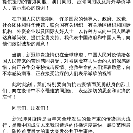
提供援助的香港同胞、澳门同胞、台湾同胞以及海外华侨华
人，表示衷心的感谢！
在中国人民抗疫期间，许多国家的领导人、政府、政党、
社会团体和驻华使馆，联合国有关组织、有关地区组织和国际
机构、外资企业以及国际友好人士，以各种方式向中国人民表
达真诚问候、提供宝贵支持。我代表中国政府和中国人民，向
他们致以诚挚的谢意！
当前，新冠肺炎疫情仍在全球肆虐，中国人民对疫情给各
国人民带来的苦难感同身受，对被病魔夺去生命的人们深感痛
惜，向正在争分夺秒抗击疫情、抢救生命的人们深表敬意，向
不幸感染病毒、正在接受治疗的人们表示诚挚的祝福！
此时此刻，我们特别要向为抗击疫情而英勇献身的烈士
们，向在疫情中不幸罹难的同胞们，表达深切的思念和沉痛的
哀悼！
同志们、朋友们！
新冠肺炎疫情是百年来全球发生的最严重的传染病大流
行，是新中国成立以来我国遭遇的传播速度最快、感染范围最
广、防控难度最大的重大突发公共卫生事件。