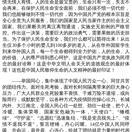
情无情人有情。人的生命是最宝贵的，生命只有一次，失去不
会再来。在保护人民生命安全面前，我们必须不惜一切代价，
我们也能够做到不惜一切代价，因为中国共产党的根本宗旨是
全心全意为人民服务，我们的国家是人民当家作主的社会主义
国家。我们果断关闭离汉离鄂通道，实施史无前例的严格管
控。作出这一决策，需要巨大的政治勇气，需要果敢的历史担
当。为了保护人民生命安全，我们什么都可以豁得出来！从出
生仅30多个小时的婴儿到100多岁的老人，从在华外国留学生
到来华外国人员，每一个生命都得到全力护佑，人的生命、人
的价值、人的尊严得到悉心呵护。这是中国共产党执政为民理
念的最好诠释！这是中华文明人命关天的道德观念的最好体
现！这也是中国人民敬仰生命的人文精神的最好印证！
——举国同心，集中体现了中国人民万众一心、同甘共苦
的团结伟力。面对生死考验，面对长时间隔离带来的巨大身心
压力，广大人民群众生死较量不畏惧、千难万险不退缩，或向
险而行，或默默坚守，以各种方式为疫情防控操心出力。长城
内外、大江南北，全国人民心往一处想、劲往一处使，把个人
冷暖、集体荣辱、国家安危融为一体，“天使白”、“橄榄
绿”、“守护蓝”、“志愿红”迅速集结，“我是党员我先上”、“疫
情不退我不退”，誓言铿锵，丹心闪耀。14亿中国人民同呼
吸、共命运，肩并肩、心连心，绘就了团结就是力量的时代画