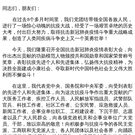
同志们，朋友们：
在过去8个多月时间里，我们党团结带领全国各族人民，
进行了一场惊心动魄的抗疫大战，经受了一场艰苦卓绝的历史
大考，付出巨大努力，取得抗击新冠肺炎疫情斗争重大战略成
果，创造了人类同疾病斗争史上又一个英勇壮举！
今天，我们隆重召开全国抗击新冠肺炎疫情表彰大会，向
作出杰出贡献的功勋模范人物颁授共和国勋章和国家荣誉称号
奖章，表彰抗疫先进个人和先进集体，弘扬伟大抗疫精神，为
决胜全面建成小康社会、夺取新时代中国特色社会主义伟大胜
利而不懈奋斗！
在这里，我代表党中央、国务院和中央军委，向受到表彰
的先进个人和先进集体，向为这次抗疫斗争作出重大贡献的广
大医务工作者、疾控工作人员、人民解放军指战员、武警部队
官兵、科技工作者、社区工作者、公安民警、应急救援人员、
新闻工作者、企事业单位职工、工程建设者、下沉干部、志愿
者以及广大人民群众，向各级党政机关和企事业单位广大党
员、干部，致以崇高的敬意！向积极参与抗疫斗争的各民主党
派、工商联和无党派人士、各人民团体以及社会各界，向踊跃