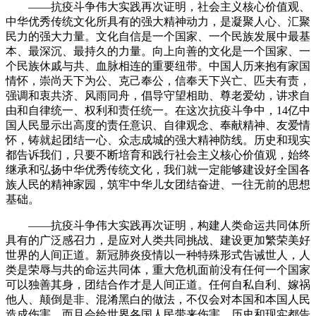
——抗疫斗争伟大实践再次证明，社会主义核心价值观、
中华优秀传统文化所具有的强大精神动力，是凝聚人心、汇聚
民力的强大力量。文化自信是一个国家、一个民族发展中最基
本、最深沉、最持久的力量。向上向善的文化是一个国家、一
个民族休戚与共、血脉相连的重要纽带。中国人历来抱有家国
情怀，崇尚天下为公、克己奉公，信奉天下兴亡、匹夫有责，
强调和衷共济、风雨同舟，倡导守望相助、尊老爱幼，讲求自
由和自律统一、权利和责任统一。在这次抗疫斗争中，14亿中
国人民显示出高度的责任意识、自律观念、奉献精神、友爱情
怀，铸就起团结一心、众志成城的强大精神防线。历史和现实
都告诉我们，只要不断培育和践行社会主义核心价值观，始终
继承和弘扬中华优秀传统文化，我们就一定能够建设好全国各
族人民的精神家园，筑牢中华儿女团结奋进、一往无前的思想
基础。
——抗疫斗争伟大实践再次证明，构建人类命运共同体所
具有的广泛感召力，是应对人类共同挑战、建设更加繁荣美好
世界的人间正道。新冠肺炎疫情以一种特殊形式告诫世人，人
类是荣辱与共的命运共同体，重大危机面前没有任何一个国家
可以独善其身，团结合作才是人间正道。任何自私自利、嫁祸
他人、颠倒是非、混淆黑白的做法，不仅会对本国和本国人民
造成伤害，而且会给世界各国人民带来伤害。历史和现实都告