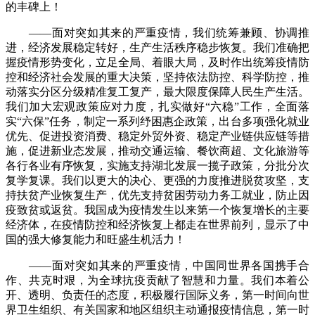
的丰碑上！
——面对突如其来的严重疫情，我们统筹兼顾、协调推
进，经济发展稳定转好，生产生活秩序稳步恢复。我们准确把
握疫情形势变化，立足全局、着眼大局，及时作出统筹疫情防
控和经济社会发展的重大决策，坚持依法防控、科学防控，推
动落实分区分级精准复工复产，最大限度保障人民生产生活。
我们加大宏观政策应对力度，扎实做好“六稳”工作，全面落
实“六保”任务，制定一系列纾困惠企政策，出台多项强化就业
优先、促进投资消费、稳定外贸外资、稳定产业链供应链等措
施，促进新业态发展，推动交通运输、餐饮商超、文化旅游等
各行各业有序恢复，实施支持湖北发展一揽子政策，分批分次
复学复课。我们以更大的决心、更强的力度推进脱贫攻坚，支
持扶贫产业恢复生产，优先支持贫困劳动力务工就业，防止因
疫致贫或返贫。我国成为疫情发生以来第一个恢复增长的主要
经济体，在疫情防控和经济恢复上都走在世界前列，显示了中
国的强大修复能力和旺盛生机活力！
——面对突如其来的严重疫情，中国同世界各国携手合
作、共克时艰，为全球抗疫贡献了智慧和力量。我们本着公
开、透明、负责任的态度，积极履行国际义务，第一时间向世
界卫生组织、有关国家和地区组织主动通报疫情信息，第一时