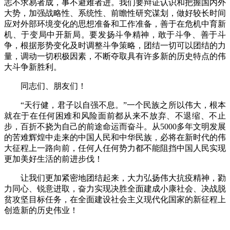
志不求易者成，事不避难者进。我们要辩证认识和把握国内外
大势，加强战略性、系统性、前瞻性研究谋划，做好较长时间
应对外部环境变化的思想准备和工作准备，善于在危机中育新
机、于变局中开新局。要发扬斗争精神，敢于斗争、善于斗
争，根据形势变化及时调整斗争策略，团结一切可以团结的力
量，调动一切积极因素，不断夺取具有许多新的历史特点的伟
大斗争新胜利。
同志们、朋友们！
“天行健，君子以自强不息。”一个民族之所以伟大，根本
就在于在任何困难和风险面前都从来不放弃、不退缩、不止
步，百折不挠为自己的前途命运而奋斗。从5000多年文明发展
的苦难辉煌中走来的中国人民和中华民族，必将在新时代的伟
大征程上一路向前，任何人任何势力都不能阻挡中国人民实现
更加美好生活的前进步伐！
让我们更加紧密地团结起来，大力弘扬伟大抗疫精神，勠
力同心、锐意进取，奋力实现决胜全面建成小康社会、决战脱
贫攻坚目标任务，在全面建设社会主义现代化国家的新征程上
创造新的历史伟业！