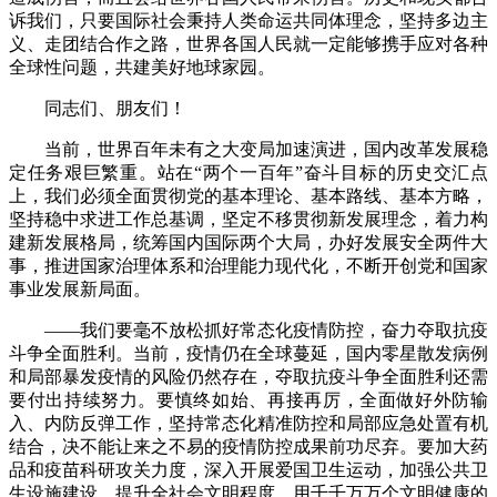
诉我们，只要国际社会秉持人类命运共同体理念，坚持多边主
义、走团结合作之路，世界各国人民就一定能够携手应对各种
全球性问题，共建美好地球家园。
同志们、朋友们！
当前，世界百年未有之大变局加速演进，国内改革发展稳
定任务艰巨繁重。站在“两个一百年”奋斗目标的历史交汇点
上，我们必须全面贯彻党的基本理论、基本路线、基本方略，
坚持稳中求进工作总基调，坚定不移贯彻新发展理念，着力构
建新发展格局，统筹国内国际两个大局，办好发展安全两件大
事，推进国家治理体系和治理能力现代化，不断开创党和国家
事业发展新局面。
——我们要毫不放松抓好常态化疫情防控，奋力夺取抗疫
斗争全面胜利。当前，疫情仍在全球蔓延，国内零星散发病例
和局部暴发疫情的风险仍然存在，夺取抗疫斗争全面胜利还需
要付出持续努力。要慎终如始、再接再厉，全面做好外防输
入、内防反弹工作，坚持常态化精准防控和局部应急处置有机
结合，决不能让来之不易的疫情防控成果前功尽弃。要加大药
品和疫苗科研攻关力度，深入开展爱国卫生运动，加强公共卫
生设施建设，提升全社会文明程度，用千千万万个文明健康的