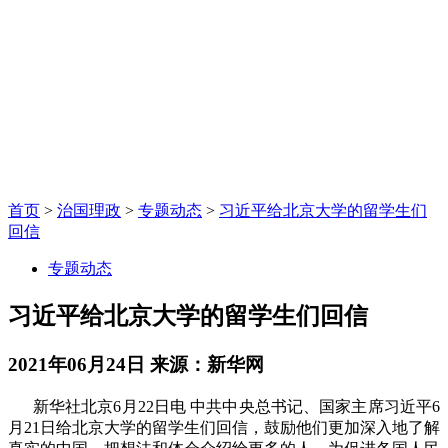
首页
>
治国理政
>
专题动态
>
习近平给北京大学的留学生们
回信
专题动态
习近平给北京大学的留学生们回信
2021年06月24日
来源：新华网
新华社北京6月22日电 中共中央总书记、国家主席习近平6
月21日给北京大学的留学生们回信，鼓励他们更加深入地了解