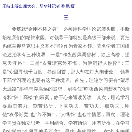
王岐山等出席大会。新华社记者 鞠鹏/摄
三
要炼就“金刚不坏之身”，必须用科学理论武装头脑，不断
培植我们的精神家园。对领导干部特别是高级干部来说，要把
系统掌握马克思主义基本理论作为看家本领。著名学者王国维
论述治学有三种境界：一是“昨夜西风凋碧树，独上高楼，望
尽天涯路”；二是“衣带渐宽终不悔，为伊消得人憔悴”；三
是“众里寻他千百度，蓦然回首，那人却在灯火阑珊处”。领导
干部学习理论也要有这三种境界。首先，理论学习要有“望尽
天涯路”那样志存高远的追求，耐得住“昨夜西风凋碧树”的清
冷和“独上高楼”的寂寞，静下心来通读苦读；其次，理论学习
要勤奋努力、刻苦钻研，下真功夫、苦功夫、细功夫，即
使“衣带渐宽”也“终不悔”，“人憔悴”也心甘情愿；再次，理论
学习贵在独立思考、学用结合、学有所悟、用有所得，在学习
和实践中“众里寻他千百度”，最终“蓦然回首”，在“灯火阑珊