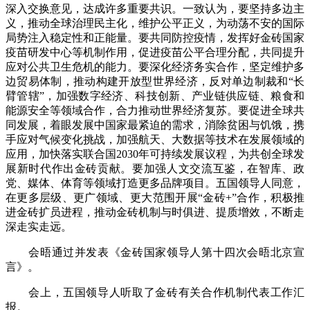
深入交换意见，达成许多重要共识。一致认为，要坚持多边主
义，推动全球治理民主化，维护公平正义，为动荡不安的国际
局势注入稳定性和正能量。要共同防控疫情，发挥好金砖国家
疫苗研发中心等机制作用，促进疫苗公平合理分配，共同提升
应对公共卫生危机的能力。要深化经济务实合作，坚定维护多
边贸易体制，推动构建开放型世界经济，反对单边制裁和“长
臂管辖”，加强数字经济、科技创新、产业链供应链、粮食和
能源安全等领域合作，合力推动世界经济复苏。要促进全球共
同发展，着眼发展中国家最紧迫的需求，消除贫困与饥饿，携
手应对气候变化挑战，加强航天、大数据等技术在发展领域的
应用，加快落实联合国2030年可持续发展议程，为共创全球发
展新时代作出金砖贡献。要加强人文交流互鉴，在智库、政
党、媒体、体育等领域打造更多品牌项目。五国领导人同意，
在更多层级、更广领域、更大范围开展“金砖+”合作，积极推
进金砖扩员进程，推动金砖机制与时俱进、提质增效，不断走
深走实走远。
会晤通过并发表《金砖国家领导人第十四次会晤北京宣
言》。
会上，五国领导人听取了金砖有关合作机制代表工作汇
报。