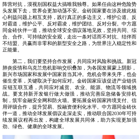
阵营对抗，漠视别国权益大搞唯我独尊。如果任由这种危险势
头发展下去，世界会更加动荡不安。金砖国家要在涉及彼此核
心利益问题上相互支持，践行真正的多边主义，维护公道、反
对霸道，维护公平、反对霸凌，维护团结、反对分裂。中方愿
同金砖伙伴一道，推动全球安全倡议落地见效，坚持共同、综
合、合作、可持续的安全观，走出一条对话而不对抗、结伴而
不结盟、共赢而非零和的新型安全之路，为世界注入稳定性和
正能量。
第二，我们要坚持合作发展，共同应对风险和挑战。新冠
肺炎疫情和乌克兰危机影响交织叠加，为各国发展蒙上阴影，
新兴市场国家和发展中国家首当其冲。危机会带来失序，也会
催生变革，关键取决于如何应对。金砖国家应该促进产业链供
应链互联互通，共同应对减贫、农业、能源、物流等领域挑
战。要支持新开发银行做大做强，推动完善应急储备安排机
制，筑牢金融安全网和防火墙。要拓展金砖国家跨境支付、信
用评级合作，提升贸易、投融资便利化水平。中方愿同金砖伙
伴一道，推动全球发展倡议走深走实，推动联合国2030年可持
续发展议程再出发，构建全球发展共同体，助力实现更加强
劲、绿色、健康的全球发展。