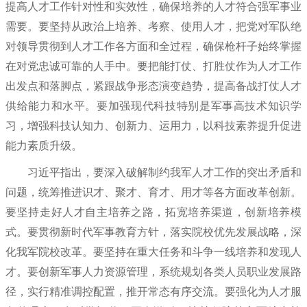
提高人才工作针对性和实效性，确保培养的人才符合强军事业
需要。要坚持从政治上培养、考察、使用人才，把党对军队绝
对领导贯彻到人才工作各方面和全过程，确保枪杆子始终掌握
在对党忠诚可靠的人手中。要把能打仗、打胜仗作为人才工作
出发点和落脚点，紧跟战争形态演变趋势，提高备战打仗人才
供给能力和水平。要加强现代科技特别是军事高技术知识学
习，增强科技认知力、创新力、运用力，以科技素养提升促进
能力素质升级。
习近平指出，要深入破解制约我军人才工作的突出矛盾和
问题，统筹推进识才、聚才、育才、用才等各方面改革创新。
要坚持走好人才自主培养之路，拓宽培养渠道，创新培养模
式。要贯彻新时代军事教育方针，落实院校优先发展战略，深
化我军院校改革。要坚持在重大任务和斗争一线培养和发现人
才。要创新军事人力资源管理，系统规划各类人员职业发展路
径，实行精准调控配置，推开常态有序交流。要强化为人才服