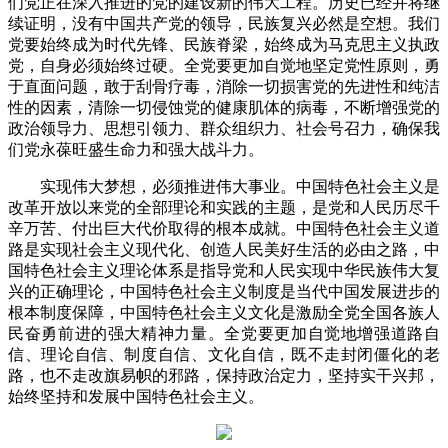
们党正在深入推进的党的建设新的伟大工程。历史已经并将继
续证明，没有中国共产党的领导，民族复兴必然是空想。我们
党要始终成为时代先锋、民族脊梁，始终成为马克思主义执政
党，自身必须始终过硬。全党要更加自觉地坚定党性原则，勇
于直面问题，敢于刮骨疗毒，消除一切损害党的先进性和纯洁
性的因素，清除一切侵蚀党的健康肌体的病毒，不断增强党的
政治领导力、思想引领力、群众组织力、社会号召力，确保我
们党永葆旺盛生命力和强大战斗力。
实现伟大梦想，必须推进伟大事业。中国特色社会主义是
改革开放以来党的全部理论和实践的主题，是党和人民历尽千
辛万苦、付出巨大代价取得的根本成就。中国特色社会主义道
路是实现社会主义现代化、创造人民美好生活的必由之路，中
国特色社会主义理论体系是指导党和人民实现中华民族伟大复
兴的正确理论，中国特色社会主义制度是当代中国发展进步的
根本制度保障，中国特色社会主义文化是激励全党全国各族人
民奋勇前进的强大精神力量。全党要更加自觉地增强道路自
信、理论自信、制度自信、文化自信，既不走封闭僵化的老
路，也不走改旗易帜的邪路，保持政治定力，坚持实干兴邦，
始终坚持和发展中国特色社会主义。