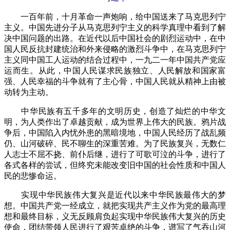
一百年前，十月革命一声炮响，给中国送来了马克思列宁
主义。中国先进分子从马克思列宁主义的科学真理中看到了解
决中国问题的出路。在近代以后中国社会的剧烈运动中，在中
国人民反抗封建统治和外来侵略的激烈斗争中，在马克思列宁
主义同中国工人运动的结合过程中，一九二一年中国共产党应
运而生。从此，中国人民谋求民族独立、人民解放和国家富
强、人民幸福的斗争就有了主心骨，中国人民就从精神上由被
动转为主动。
中华民族有五千多年的文明历史，创造了灿烂的中华文
明，为人类作出了卓越贡献，成为世界上伟大的民族。鸦片战
争后，中国陷入内忧外患的黑暗境地，中国人民经历了战乱频
仍、山河破碎、民不聊生的深重苦难。为了民族复兴，无数仁
人志士不屈不挠、前仆后继，进行了可歌可泣的斗争，进行了
各式各样的尝试，但终究未能改变旧中国的社会性质和中国人
民的悲惨命运。
实现中华民族伟大复兴是近代以来中华民族最伟大的梦
想。中国共产党一经成立，就把实现共产主义作为党的最高理
想和最终目标，义无反顾肩负起实现中华民族伟大复兴的历史
使命，团结带领人民进行了艰苦卓绝的斗争，谱写了气吞山河