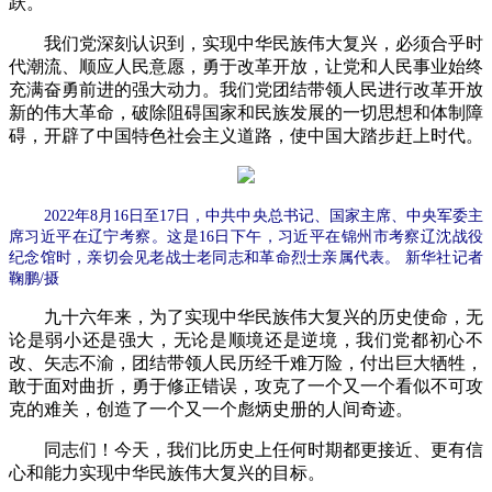
跃。
我们党深刻认识到，实现中华民族伟大复兴，必须合乎时
代潮流、顺应人民意愿，勇于改革开放，让党和人民事业始终
充满奋勇前进的强大动力。我们党团结带领人民进行改革开放
新的伟大革命，破除阻碍国家和民族发展的一切思想和体制障
碍，开辟了中国特色社会主义道路，使中国大踏步赶上时代。
2022年8月16日至17日，中共中央总书记、国家主席、中央军委主
席习近平在辽宁考察。这是16日下午，习近平在锦州市考察辽沈战役
纪念馆时，亲切会见老战士老同志和革命烈士亲属代表。 新华社记者
鞠鹏/摄
九十六年来，为了实现中华民族伟大复兴的历史使命，无
论是弱小还是强大，无论是顺境还是逆境，我们党都初心不
改、矢志不渝，团结带领人民历经千难万险，付出巨大牺牲，
敢于面对曲折，勇于修正错误，攻克了一个又一个看似不可攻
克的难关，创造了一个又一个彪炳史册的人间奇迹。
同志们！今天，我们比历史上任何时期都更接近、更有信
心和能力实现中华民族伟大复兴的目标。