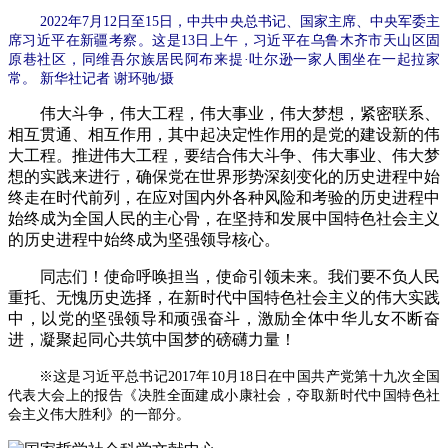
2022年7月12日至15日，中共中央总书记、国家主席、中央军委主
席习近平在新疆考察。这是13日上午，习近平在乌鲁木齐市天山区固
原巷社区，同维吾尔族居民阿布来提·吐尔逊一家人围坐在一起拉家
常。 新华社记者 谢环驰/摄
伟大斗争，伟大工程，伟大事业，伟大梦想，紧密联系、
相互贯通、相互作用，其中起决定性作用的是党的建设新的伟
大工程。推进伟大工程，要结合伟大斗争、伟大事业、伟大梦
想的实践来进行，确保党在世界形势深刻变化的历史进程中始
终走在时代前列，在应对国内外各种风险和考验的历史进程中
始终成为全国人民的主心骨，在坚持和发展中国特色社会主义
的历史进程中始终成为坚强领导核心。
同志们！使命呼唤担当，使命引领未来。我们要不负人民
重托、无愧历史选择，在新时代中国特色社会主义的伟大实践
中，以党的坚强领导和顽强奋斗，激励全体中华儿女不断奋
进，凝聚起同心共筑中国梦的磅礴力量！
※这是习近平总书记2017年10月18日在中国共产党第十九次全国
代表大会上的报告《决胜全面建成小康社会，夺取新时代中国特色社
会主义伟大胜利》的一部分。