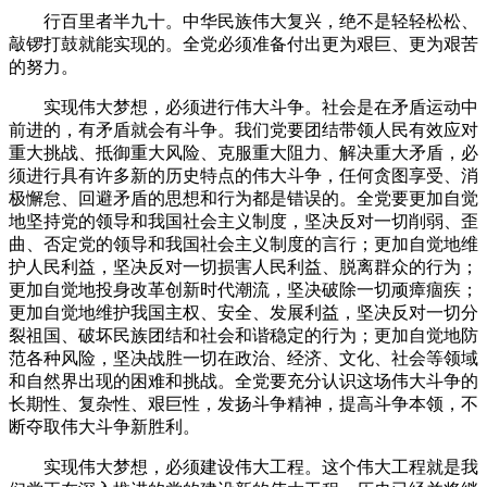
行百里者半九十。中华民族伟大复兴，绝不是轻轻松松、
敲锣打鼓就能实现的。全党必须准备付出更为艰巨、更为艰苦
的努力。
实现伟大梦想，必须进行伟大斗争。社会是在矛盾运动中
前进的，有矛盾就会有斗争。我们党要团结带领人民有效应对
重大挑战、抵御重大风险、克服重大阻力、解决重大矛盾，必
须进行具有许多新的历史特点的伟大斗争，任何贪图享受、消
极懈怠、回避矛盾的思想和行为都是错误的。全党要更加自觉
地坚持党的领导和我国社会主义制度，坚决反对一切削弱、歪
曲、否定党的领导和我国社会主义制度的言行；更加自觉地维
护人民利益，坚决反对一切损害人民利益、脱离群众的行为；
更加自觉地投身改革创新时代潮流，坚决破除一切顽瘴痼疾；
更加自觉地维护我国主权、安全、发展利益，坚决反对一切分
裂祖国、破坏民族团结和社会和谐稳定的行为；更加自觉地防
范各种风险，坚决战胜一切在政治、经济、文化、社会等领域
和自然界出现的困难和挑战。全党要充分认识这场伟大斗争的
长期性、复杂性、艰巨性，发扬斗争精神，提高斗争本领，不
断夺取伟大斗争新胜利。
实现伟大梦想，必须建设伟大工程。这个伟大工程就是我