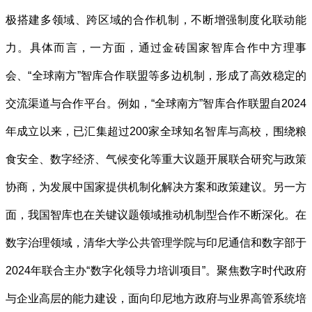
极搭建多领域、跨区域的合作机制，不断增强制度化联动能
力。具体而言，一方面，通过金砖国家智库合作中方理事
会、“全球南方”智库合作联盟等多边机制，形成了高效稳定的
交流渠道与合作平台。例如，“全球南方”智库合作联盟自2024
年成立以来，已汇集超过200家全球知名智库与高校，围绕粮
食安全、数字经济、气候变化等重大议题开展联合研究与政策
协商，为发展中国家提供机制化解决方案和政策建议。另一方
面，我国智库也在关键议题领域推动机制型合作不断深化。在
数字治理领域，清华大学公共管理学院与印尼通信和数字部于
2024年联合主办“数字化领导力培训项目”。聚焦数字时代政府
与企业高层的能力建设，面向印尼地方政府与业界高管系统培