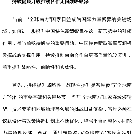
持续提质升级推动合作走向战略纵深
当前，“全球南方”国家日益成为国际力量博弈的关键场
域，如何进一步提升中国特色新型智库在这一新形势中的引领
作用，是当前亟待解决的重要问题。中国特色新型智库应积极
发挥战略支撑作用，持续推动南南合作向更高质量阶段迈进，
着重提升战略性、前瞻性和实效性。
首先，持续提升战略性。战略性提升是智库参与“全球南
方”合作的重要基础和关键环节。当前“全球南方”国家在经济转
型、技术变革和区域治理等领域的挑战日益复杂，智库必须在
议题设计与政策协调机制上不断优化，增强平台的整体协同能
力与治理效能。例如，通过定期举办“全球南方”智库高端对