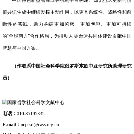
中国特色新型智库应在机制平台构建、知识范式更新与价
值共识生成中继续发挥主动作用，以更具系统性、战略性和前
瞻性的实践，助力构建更加紧密、更加包容、更加可持续
的“全球南方”合作格局，为推动人类命运共同体建设贡献中国
智慧与中国方案。
（作者系中国社会科学院俄罗斯东欧中亚研究所助理研究
员）
电话：
010-85195335
E-mail：
ncpssd@cass.org.cn