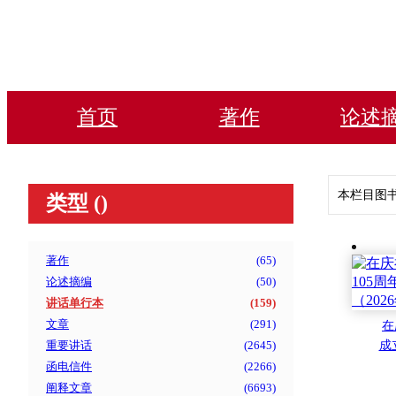
首页
著作
论述
本栏目图
类型 (
)
著作
(
65
)
论述摘编
(
50
)
讲话单行本
(
159
)
文章
(
291
)
在
重要讲话
(
2645
)
成
的
函电信件
(
2266
)
阐释文章
(
6693
)