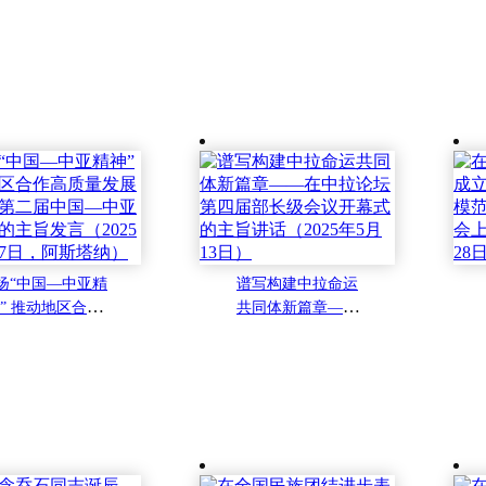
扬“中国—中亚精
谱写构建中拉命运
” 推动地区合作
共同体新篇章——
质量发展——在
在中拉论坛第四届
二届中国—中亚
部长级会议开幕式
会上的主旨发言
的主旨讲话（2025
2025年6月17日，
年5月13日）
阿斯塔纳）