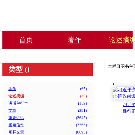
首页
著作
论述摘
本栏目图书主
类型 (
)
著作
(
65
)
论述摘编
(
50
)
讲话单行本
(
159
)
习近
文章
(
291
)
践行
重要讲话
(
2645
)
函电信件
(
2266
)
阐释文章
(
6693
)