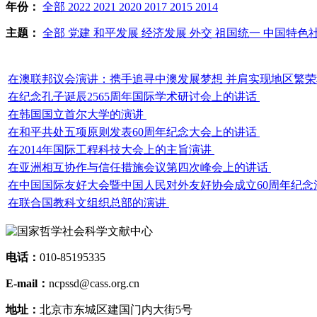
年份：
全部
2022
2021
2020
2017
2015
2014
主题：
全部
党建
和平发展
经济发展
外交
祖国统一
中国特色
在澳联邦议会演讲：携手追寻中澳发展梦想 并肩实现地区繁
在纪念孔子诞辰2565周年国际学术研讨会上的讲话
在韩国国立首尔大学的演讲
在和平共处五项原则发表60周年纪念大会上的讲话
在2014年国际工程科技大会上的主旨演讲
在亚洲相互协作与信任措施会议第四次峰会上的讲话
在中国国际友好大会暨中国人民对外友好协会成立60周年纪
在联合国教科文组织总部的演讲
电话：
010-85195335
E-mail：
ncpssd@cass.org.cn
地址：
北京市东城区建国门内大街5号