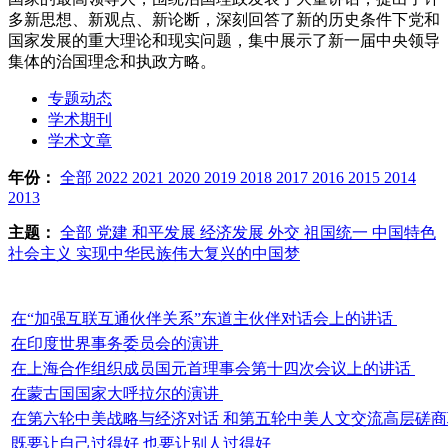
多新思想、新观点、新论断，深刻回答了新的历史条件下党和
国家发展的重大理论和现实问题，集中展示了新一届中央领导
集体的治国理念和执政方略。
专题动态
学术期刊
学术文章
年份：
全部
2022
2021
2020
2019
2018
2017
2016
2015
2014
2013
主题：
全部
党建
和平发展
经济发展
外交
祖国统一
中国特色
社会主义
实现中华民族伟大复兴的中国梦
在“加强互联互通伙伴关系”东道主伙伴对话会上的讲话
在印度世界事务委员会的演讲
在上海合作组织成员国元首理事会第十四次会议上的讲话
在蒙古国国家大呼拉尔的演讲
在第六轮中美战略与经济对话 和第五轮中美人文交流高层磋
既要让自己过得好 也要让别人过得好