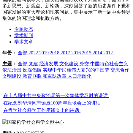
多新思想、新观点、新论断，深刻回答了新的历史条件下党和
国家发展的重大理论和现实问题，集中展示了新一届中央领导
集体的治国理念和执政方略。
专题动态
学术期刊
学术文章
年份：
全部
2022
2019
2018
2017
2016
2015
2014
2012
主题：
全部
党建
经济发展
文化建设
外交
中国特色社会主义
依法治国
反腐倡廉
实现中华民族伟大复兴的中国梦
交流合作
文明建设
教育
国防和军队改革
人口老龄化
在十八届中共中央政治局第一次集体学习时的讲话
在纪念刘华清同志诞辰100周年座谈会上的讲话
在哲学社会科学工作座谈会上的讲话