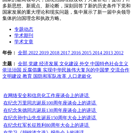
多新思想、新观点、新论断，深刻回答了新的历史条件下党和
国家发展的重大理论和现实问题，集中展示了新一届中央领导
集体的治国理念和执政方略。
专题动态
学术期刊
学术文章
年份：
全部
2022
2019
2018
2017
2016
2015
2014
2013
2012
主题：
全部
党建
经济发展
文化建设
外交
中国特色社会主义
依法治国
反腐倡廉
实现中华民族伟大复兴的中国梦
交流合作
文明建设
教育
国防和军队改革
人口老龄化
在网络安全和信息化工作座谈会上的讲话
在纪念万里同志诞辰100周年座谈会上的讲话
在纪念朱德同志诞辰130周年座谈会上的讲话
在纪念孙中山先生诞辰150周年大会上的讲话
在纪念红军长征胜利80周年大会上的讲话
在学习《胡锦涛文选》报告会上的讲话