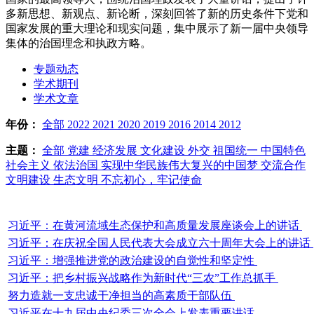
多新思想、新观点、新论断，深刻回答了新的历史条件下党和
国家发展的重大理论和现实问题，集中展示了新一届中央领导
集体的治国理念和执政方略。
专题动态
学术期刊
学术文章
年份：
全部
2022
2021
2020
2019
2016
2014
2012
主题：
全部
党建
经济发展
文化建设
外交
祖国统一
中国特色
社会主义
依法治国
实现中华民族伟大复兴的中国梦
交流合作
文明建设
生态文明
不忘初心，牢记使命
习近平：在黄河流域生态保护和高质量发展座谈会上的讲话
习近平：在庆祝全国人民代表大会成立六十周年大会上的讲话
习近平：增强推进党的政治建设的自觉性和坚定性
习近平：把乡村振兴战略作为新时代“三农”工作总抓手
努力造就一支忠诚干净担当的高素质干部队伍
习近平在十九届中央纪委三次全会上发表重要讲话