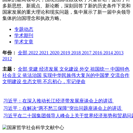
多新思想、新观点、新论断，深刻回答了新的历史条件下党和
国家发展的重大理论和现实问题，集中展示了新一届中央领导
集体的治国理念和执政方略。
专题动态
学术期刊
学术文章
年份：
全部
2022
2021
2020
2019
2018
2017
2016
2014
2013
2012
主题：
全部
党建
经济发展
文化建设
外交
祖国统一
中国特色
社会主义
依法治国
实现中华民族伟大复兴的中国梦
交流合作
文明建设
生态文明
不忘初心，牢记使命
习近平：在深入推动长江经济带发展座谈会上的讲话
习近平：在解决“两不愁三保障”突出问题座谈会上的讲话
习近平在二十国集团领导人峰会上关于世界经济形势和贸易问