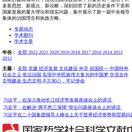
多新思想、新观点、新论断，深刻回答了新的历史条件下党和
国家发展的重大理论和现实问题，集中展示了新一届中央领导
集体的治国理念和执政方略。
专题动态
学术期刊
学术文章
年份：
全部
2022
2021
2020
2019
2018
2017
2016
2014
2013
2012
主题：
全部
党建
经济发展
文化建设
外交
祖国统一
中国特色
社会主义
依法治国
实现中华民族伟大复兴的中国梦
交流合作
文明建设
生态文明
不忘初心，牢记使命
习近平：在深入推动长江经济带发展座谈会上的讲话
习近平：在解决“两不愁三保障”突出问题座谈会上的讲话
习近平在二十国集团领导人峰会上关于世界经济形势和贸易问